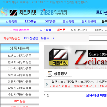
최고의 자동차 네트웍스, ZEiLCAR.NET.
제일카넷에 오신것을 환영합니다.....
방음용품
LED튜닝
DIY용품
튜닝용품
열차단썬팅
블
오프매장이벤트
최근상품
내쿠폰
[회원 로그인]
[회원가입
자동차용품점
DIY전문점
유튜브DIY
상품 대분류
브랜드 자동차용품
현대차 자동차용품
기아차 자동차용품
쉐보레 자동차용품
쌍용차 자동차용품
:: 블랙박스 :: 광주블랙박스,광주아이나비
어에이스 아톰골드 블랙박스 IQ-Z3, FHD36GB
삼성차 자동차용품
수입차 자동차용품
[광주매장 이벤트
이전
DIY 용품