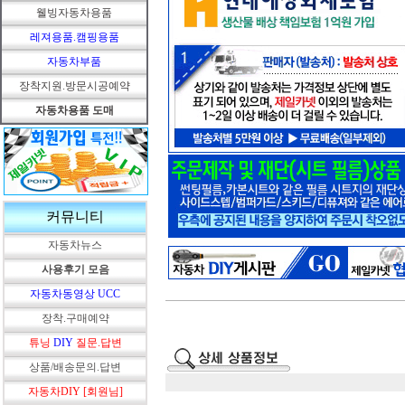
웰빙자동차용품
레져용품.캠핑용품
자동차부품
장착지원.방문시공예약
자동차용품 도매
커뮤니티
자동차뉴스
사용후기 모음
자동차동영상 UCC
장착.구매예약
튜닝
DIY
질문.답변
상품/배송문의.답변
자동차DIY [회원님]