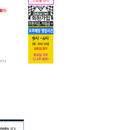
쇼핑몰 제작
가할인
..
다.)