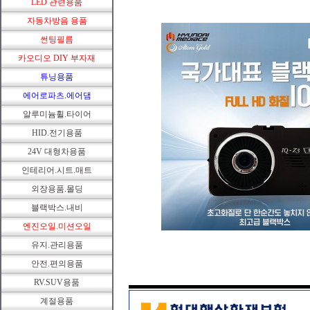
LED 관련용품
자동차방음 용품
썬팅필름
카오디오 DIY 부자재
튜닝용품
에어로파츠.에어댐
알루미늄휠.타이어
HID.전기용품
24V 대형차용품
인테리어.시트.매트
외장용품.몰딩
블랙박스.내비
엔진오일.미션오일
유지.관리용품
안전.편의용품
RV.SUV용품
계절용품