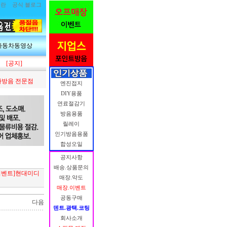
림란
공식 블로그
자동차동영상
[공지]
방음 전문점
엔진접지
DIY용품
연료절감기
방음용품
릴레이
인기방음용품
합성오일
공지사항
배송.상품문의
이벤트]현대미디
매장.약도
매장.이벤트
공동구매
다음
덴트.광택.코팅
회사소개