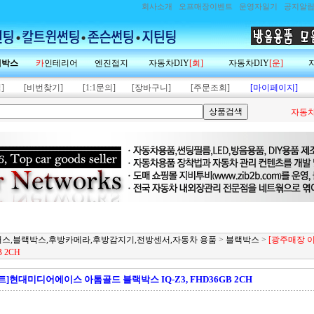
회사소개
오프매장이벤트
운영자일기
공지알
랙박스
카
인테리어
엔진접지
자동차DIY
[회]
자동차DIY
[운]
]
[비번찾기]
[1:1문의]
[장바구니]
[주문조회]
[마이페이지]
자동차
,폰터스,블랙박스,후방카메라,후방감지기,전방센서,자동차 용품
>
블랙박스
>
[광주매장 
 2CH
]현대미디어에이스 아톰골드 블랙박스 IQ-Z3, FHD36GB 2CH