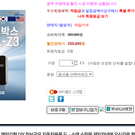
광주 직영매장 할인 시공 이벤트 상품입니다.
우수회원혜택:
적립금
과 일정금액이상구매시
특별 추
나의 회원등급 보기
판매자 (발송처)
:
제일카넷
소비자가격 :
389,000
원
할인판매가 :
250,000
원
회원적립금 : 0원
수량
EA
(수량은 포장된 단위를 말합니
용량 :