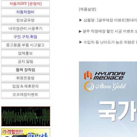
자동차DIY [운영자]
[제품설명]
자동차정비
정보공유방
▶ 상품명 : [광주매장 이벤트]현대미디
내외장관리.사용후기
▶ 광주 직영매장 할인 시공 이벤트 
구인.구직.취업
▶ 수입차 등 난이도가 높은 차량은
중고용품.부품 사고팔고
업체홍보
공지.알림
협력 장착점
회원전용방
입점 & 제휴문의
오프매장이벤트