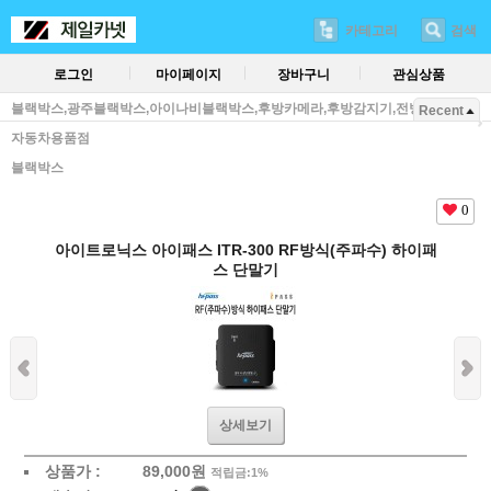
카테고리
검색
로그인
마이페이지
장바구니
관심상품
블랙박스,광주블랙박스,아이나비블랙박스,후방카메라,후방감지기,전방감지기,
Recent
자동차용품점
블랙박스
0
아이트로닉스 아이패스 ITR-300 RF방식(주파수) 하이패
스 단말기
상세보기
상품가 :
89,000
원
적립금:1%