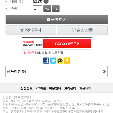
배송비 :
(조건)
!
수량 :
+1
-1
구매하기
장바구니
관심상품
[ 결제혜택 ]
포인트 결제시 1% 적립!
상품리뷰
[0]
상점정보
PC버젼
이용안내
고객센터
커뮤니티
상호명 : (주)제일카넷
대표 : 황기연 | 개인정보 보호 책임자 : 황기연
사업자등록번호 :409-86-17662 | 통신판매업신고번호 : 제2010-광주북구-495호
전화 : 1544-3799, 062-269-3795 | 팩스 : 0505-505-3799
주소 : 광주광역시 북구 중흥동 749-4 (독립로367-20) 제일카넷빌딩 B동 1층