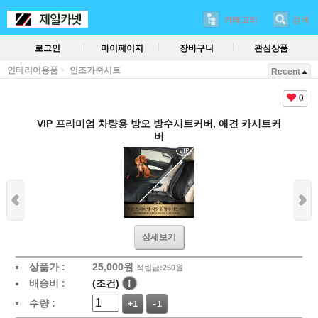
카테고리
검색
로그인
마이페이지
장바구니
관심상품
인테리어용품
인조가죽시트
Recent
0
VIP 프리미엄 차량용 방오 방수시트커버, 애견 카시트커
버
상세보기
상품가 :
25,000
원
적립금:250원
배송비 :
(조건)
!
수량 :
+1
-1