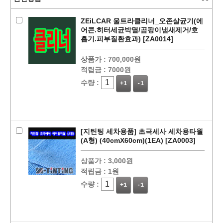
ZEiLCAR 울트라클리너_오존살균기(에
어콘.히터세균박멸/곰팡이냄새제거/호
흡기.피부질환효과) [ZA0014]
상품가 :
700,000원
적립금 :
7000원
수량 :
+1
-1
페이코 ID로
PAYCO 바로
[지틴팅 세차용품] 초극세사 세차용타월
(A형) (40cmX60cm)(1EA) [ZA0003]
상품가 :
3,000원
적립금 :
1원
수량 :
+1
-1