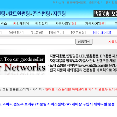
회사소개
오프매장이벤트
운영자일기
공지알
랙박스
카
인테리어
엔진접지
자동차DIY
[회]
자동차DIY
[운]
]
[비번찾기]
[1:1문의]
[장바구니]
[주문조회]
[마이페이지]
자동차
몰딩,그릴,엠블렘,스티커
>
와이퍼
>
현대모비스 올메탈 하이브리드 와이퍼,윈도우 브러쉬
 와이퍼,윈도우 브러쉬 (차종별 사이즈선택)-★2개이상 구입시 세차타월 증정