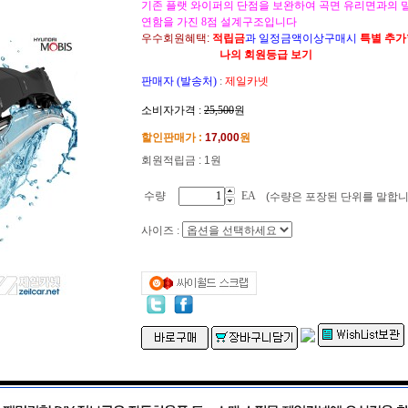
기존 플랫 와이퍼의 단점을 보완하여 곡면 유리면과의 
연함을 가진 8점 설계구조입니다
우수회원혜택:
적립금
과 일정금액이상구매시
특별 추
나의 회원등급 보기
판매자 (발송처)
:
제일카넷
소비자가격 :
25,500
원
할인판매가 :
17,000
원
회원적립금 : 1원
수량
EA
(수량은 포장된 단위를 말합니
사이즈 :