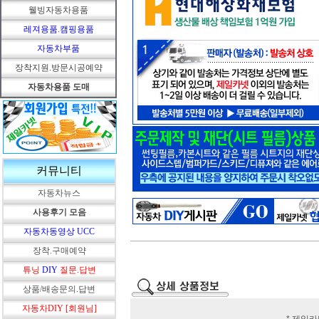
웰빙자동차용품
레져용품.캠핑용품
자동차부품
장착지원.방문시공예약
자동차용품 도매
커뮤니티
자동차뉴스
사용후기 모음
자동차동영상 UCC
장착.구매예약
튜닝
DIY
질문.답변
상품/배송문의.답변
자동차DIY [회원님]