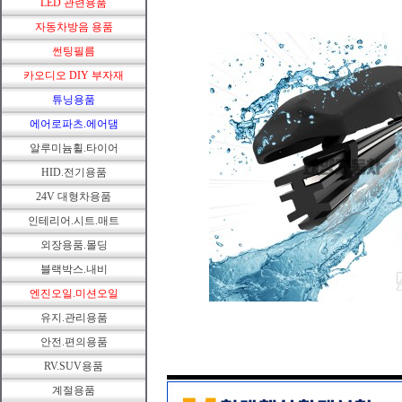
LED 관련용품
자동차방음 용품
썬팅필름
카오디오 DIY 부자재
튜닝용품
에어로파츠.에어댐
알루미늄휠.타이어
HID.전기용품
24V 대형차용품
인테리어.시트.매트
외장용품.몰딩
블랙박스.내비
엔진오일.미션오일
유지.관리용품
안전.편의용품
RV.SUV용품
계절용품