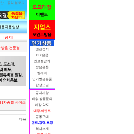
림란
공식 블로그
자동차동영상
[공지]
방음 전문점
엔진접지
DIY용품
연료절감기
방음용품
릴레이
인기방음용품
합성오일
공지사항
배송.상품문의
 (차종별 사이즈
매장.약도
매장.이벤트
공동구매
다음
덴트.광택.코팅
회사소개