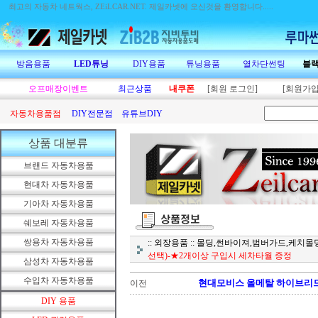
최고의 자동차 네트웍스, ZEiLCAR.NET.
제일카넷에 오신것을 환영합니다.....
방음용품
LED튜닝
DIY용품
튜닝용품
열차단썬팅
블
오프매장이벤트
최근상품
내쿠폰
[회원 로그인]
[회원가입
자동차용품점
DIY전문점
유튜브DIY
상품 대분류
브랜드 자동차용품
현대차 자동차용품
기아차 자동차용품
쉐보레 자동차용품
쌍용차 자동차용품
:: 외장용품 :: 몰딩,썬바이져,범버가드,케치
선택)-★2개이상 구입시 세차타월 증정
삼성차 자동차용품
수입차 자동차용품
현대모비스 올메탈 하이브리드
이전
DIY 용품