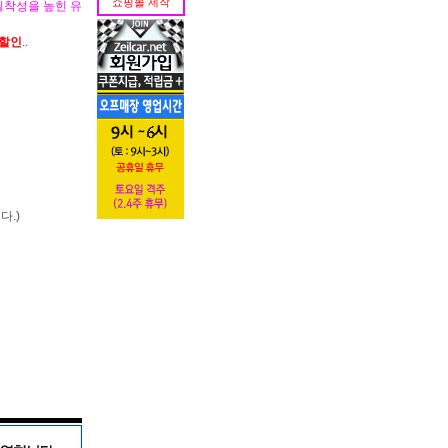
쇼핑몰 제작
밀착성을 높힌 유
가할인
..
다.)