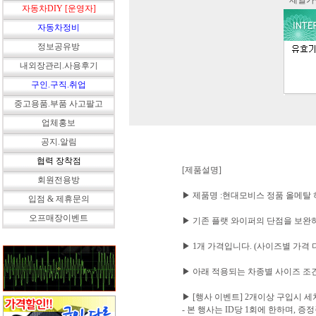
* 제일
자동차DIY [운영자]
자동차정비
정보공유방
내외장관리.사용후기
구인.구직.취업
중고용품.부품 사고팔고
업체홍보
공지.알림
협력 장착점
[제품설명]
회원전용방
▶ 제품명 :현대모비스 정품 올메탈
입점 & 제휴문의
오프매장이벤트
▶ 기존 플랫 와이퍼의 단점을 보완
▶ 1개 가격입니다. (사이즈별 가격
▶ 아래 적용되는 차종별 사이즈 조
▶ [행사 이벤트] 2개이상 구입시 
- 본 행사는 ID당 1회에 한하며, 