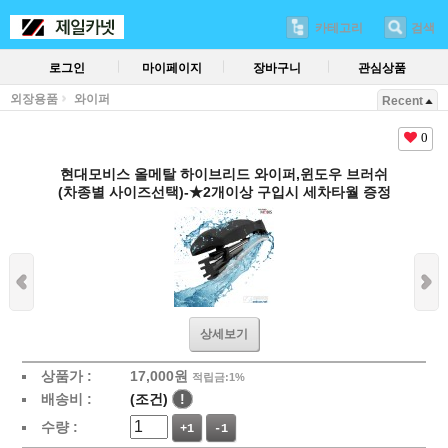
카테고리
검색
로그인
마이페이지
장바구니
관심상품
외장용품
와이퍼
Recent
0
현대모비스 올메탈 하이브리드 와이퍼,윈도우 브러쉬
(차종별 사이즈선택)-★2개이상 구입시 세차타월 증정
상세보기
상품가 :
17,000
원
적립금:1%
배송비 :
(조건)
!
수량 :
+1
-1