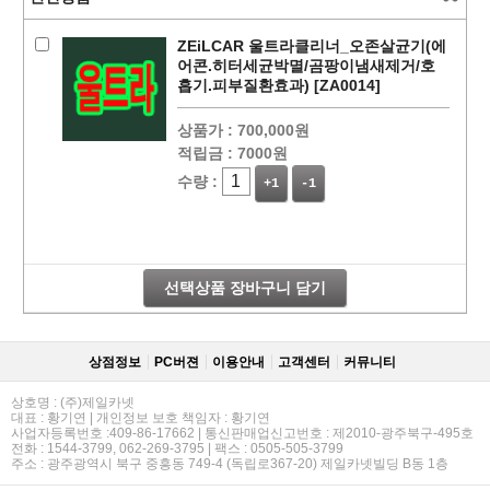
ZEiLCAR 울트라클리너_오존살균기(에
어콘.히터세균박멸/곰팡이냄새제거/호
흡기.피부질환효과) [ZA0014]
상품가 :
700,000원
적립금 :
7000원
수량 :
+1
-1
페이코 ID로
PAYCO 바로
선택상품 장바구니 담기
상점정보
PC버젼
이용안내
고객센터
커뮤니티
상호명 : (주)제일카넷
대표 : 황기연 | 개인정보 보호 책임자 : 황기연
사업자등록번호 :409-86-17662 | 통신판매업신고번호 : 제2010-광주북구-495호
전화 : 1544-3799, 062-269-3795 | 팩스 : 0505-505-3799
주소 : 광주광역시 북구 중흥동 749-4 (독립로367-20) 제일카넷빌딩 B동 1층