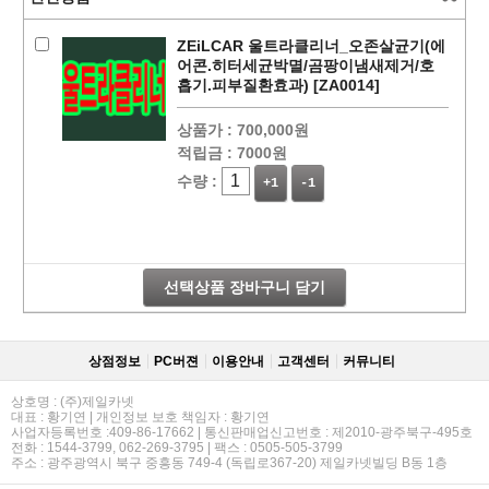
ZEiLCAR 울트라클리너_오존살균기(에
어콘.히터세균박멸/곰팡이냄새제거/호
흡기.피부질환효과) [ZA0014]
상품가 :
700,000원
적립금 :
7000원
수량 :
+1
-1
페이코 ID로
PAYCO 바로
선택상품 장바구니 담기
상점정보
PC버젼
이용안내
고객센터
커뮤니티
상호명 : (주)제일카넷
대표 : 황기연 | 개인정보 보호 책임자 : 황기연
사업자등록번호 :409-86-17662 | 통신판매업신고번호 : 제2010-광주북구-495호
전화 : 1544-3799, 062-269-3795 | 팩스 : 0505-505-3799
주소 : 광주광역시 북구 중흥동 749-4 (독립로367-20) 제일카넷빌딩 B동 1층