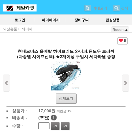
카테고리
검색
로그인
마이페이지
장바구니
관심상품
외장용품
와이퍼
Recent
0
현대모비스 올메탈 하이브리드 와이퍼,윈도우 브러쉬
(차종별 사이즈선택)-★2개이상 구입시 세차타월 증정
상세보기
상품가 :
17,000
원
적립금:1%
배송비 :
(조건)
!
수량 :
+1
-1