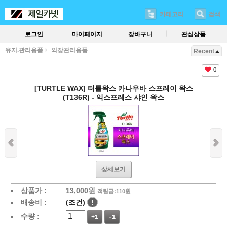
카테고리
검색
로그인
마이페이지
장바구니
관심상품
유지.관리용품
외장관리용품
Recent
0
[TURTLE WAX] 터틀왁스 카나우바 스프레이 왁스
(T136R) - 익스프레스 샤인 왁스
상세보기
상품가 :
13,000
원
적립금:110원
배송비 :
(조건)
!
수량 :
+1
-1