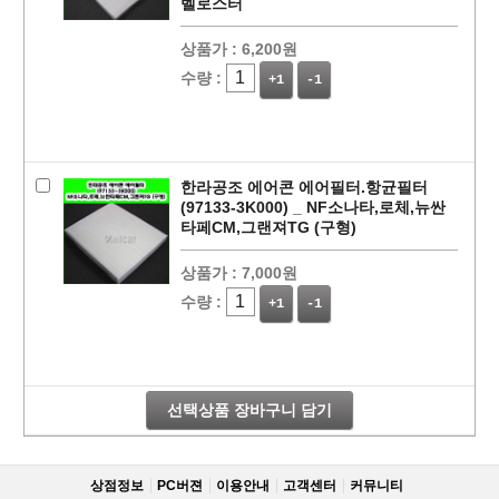
벨로스터
상품가 :
6,200원
수량 :
+1
-1
한라공조 에어콘 에어필터.항균필터
(97133-3K000) _ NF소나타,로체,뉴싼
타페CM,그랜져TG (구형)
상품가 :
7,000원
페이코 라이
구매
수량 :
+1
-1
선택상품 장바구니 담기
상점정보
PC버젼
이용안내
고객센터
커뮤니티