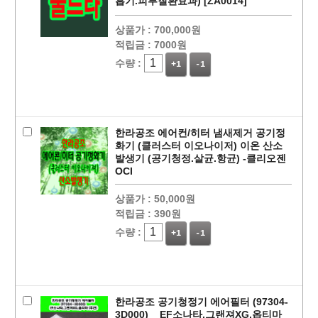
흡기.피부질환효과) [ZA0014]
상품가 :
700,000원
적립금 :
7000원
수량 :
+1
-1
페이코 ID로
PAYCO 바로
한라공조 에어컨/히터 냄새제거 공기정
화기 (클러스터 이오나이저) 이온 산소
발생기 (공기청정.살균.항균) -클리오젠
OCI
상품가 :
50,000원
적립금 :
390원
수량 :
+1
-1
한라공조 공기청정기 에어필터 (97304-
3D000) _ EF소나타,그랜져XG,옵티마