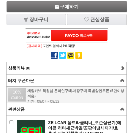
구매하기
장바구니
관심상품
[ 결제혜택 ]
포인트 결제시 1% 적립!
상품리뷰
[0]
터치 쿠폰다운
제일카넷 회원님 온라인구매.매장구매 특별할인쿠폰 (5만이상
10%
적용)
기간 : 08/07 ~ 08/12
관련상품
ZEiLCAR 울트라클리너_오존살균기(에
어콘.히터세균박멸/곰팡이냄새제거/호