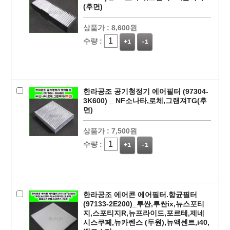
(후면)
상품가 :
8,600원
수량 :
+1
-1
한라공조 공기청정기 에어필터 (97304-
3K600) _ NF소나타,로체,그랜져TG(후
면)
상품가 :
7,500원
수량 :
+1
-1
한라공조 에어콘 에어필터.항균필터
(97133-2E200)_투싼,투싼ix,뉴스포티
지,스포티지R,뉴프라이드,포르테,제네
시스쿠페,뉴카렌스 (두원),뉴액센트,i40,