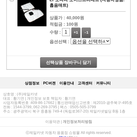
흡음매트)
상품가 :
40,000원
적립금 :
100원
수량 :
+1
-1
옵션선택 :
선택상품 장바구니 담기
상점정보
PC버젼
이용안내
고객센터
커뮤니티
상호명 : (주)제일카넷
대표 : 황기연 | 개인정보 보호 책임자 : 황기연
사업자등록번호 :409-86-17662 | 통신판매업신고번호 : 제2010-광주북구-495호
전화 : 1544-3799, 062-269-3795 | 팩스 : 0505-505-3799
주소 : 광주광역시 북구 중흥동 749-4 (독립로367-20) 제일카넷빌딩 B동 1층
이용약관
|
개인정보처리방침
ⓒ제일카넷 자동차 용품점 쇼핑몰 All rights reserved.