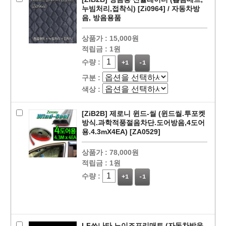
누빔처리,접착식) [Zi0964] / 자동차방
음, 방음용품
상품가 :
15,000원
적립금 :
1원
수량 :
+1
-1
구분 :
색상 :
[ZiB2B] 제로니 윈드-씰 (윈드씰.투포켓
방식.과학적풍절음차단.도어방음,4도어
용.4.3mX4EA) [ZA0529]
페이코 ID로
PAYCO 바로
상품가 :
78,000원
적립금 :
1원
수량 :
+1
-1
LF쏘나타 노이즈프리매트 (자동차방음.