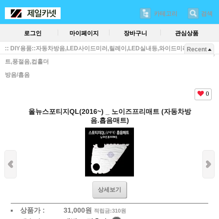
카테고리
검색
로그인
마이페이지
장바구니
관심상품
:: DIY용품::자동차방음,LED사이드미러,릴레이,LED실내등,와이드미러,방진매
Recent
트,풍절음,컵홀더
방음/흡음
0
올뉴스포티지QL(2016~) _ 노이즈프리매트 (자동차방
음.흡음매트)
상세보기
상품가 :
31,000
원
적립금:310원