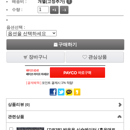
배송비 :
개별(고정추가)
!
수량 :
+1
-1
옵션선택 :
구매하기
장바구니
관심상품
[ 결제혜택 ]
포인트 결제시 1% 적립!
상품리뷰
[0]
관련상품
[ZiB2B] 방음용 신슐레이터 (흡음매트,