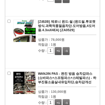
[ZiB2B] 제로니 윈드-씰 (윈드씰.투포켓
방식.과학적풍절음차단.도어방음,4도어
용.4.3mX4EA) [ZA0529]
상품가 :
78,000원
적립금 :
1원
수량 :
+1
-1
WANJIN PAS - 완진 방음 승차감파스
(쇼바파스+스프링파스+스테빌파스) - 하
부진동소음실내유입차단,승차감개선
상품가 :
130,000원
적립금 :
1원
수량 :
+1
-1