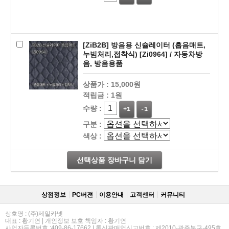
[ZiB2B] 방음용 신슐레이터 (흡음매트,
누빔처리,접착식) [Zi0964] / 자동차방
음, 방음용품
상품가 :
15,000원
적립금 :
1원
수량 :
+1
-1
구분 :
색상 :
선택상품 장바구니 담기
상점정보
PC버젼
이용안내
고객센터
커뮤니티
페이코 라이
구매
상호명 : (주)제일카넷
대표 : 황기연 | 개인정보 보호 책임자 : 황기연
사업자등록번호 :409-86-17662 | 통신판매업신고번호 : 제2010-광주북구-495호