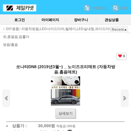
카테고리
검색
로그인
마이페이지
장바구니
관심상품
:: DIY용품::자동차방음,LED사이드미러,릴레이,LED실내등,와이드미러,방진매
Recent
트,풍절음,컵홀더
방음/흡음
0
쏘나타DN8 (2019년3월~) _ 노이즈프리매트 (자동차방
음.흡음매트)
상세보기
상품가 :
30,000
원
적립금:300원