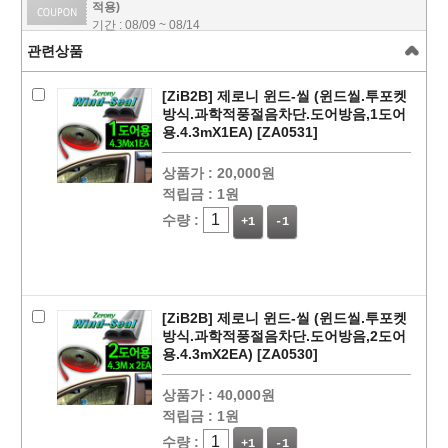
적용)
기간 : 08/09 ~ 08/14
관련상품
[ZiB2B] 제로니 윈드-씰 (윈드씰.투포켓
방식.과학적풍절음차단.도어방음,1도어
용.4.3mX1EA) [ZA0531]
상품가 :
20,000원
적립금 :
1원
수량 :
+1
-1
페이코 ID로
PAYCO 바로
[ZiB2B] 제로니 윈드-씰 (윈드씰.투포켓
방식.과학적풍절음차단.도어방음,2도어
용.4.3mX2EA) [ZA0530]
상품가 :
40,000원
적립금 :
1원
수량 :
+1
-1