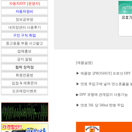
자동차DIY [운영자]
자동차정비
정보공유방
내외장관리.사용후기
구인.구직.취업
중고용품.부품 사고팔고
업체홍보
공지.알림
[제품설명]
협력 장착점
▶ 제품명 :[PROSHOT] 프로샷 DP
회원전용방
입점 & 제휴문의
▶ 연료 주입구에 넣어 연소효율을 
오프매장이벤트
▶ DPF 유형에 관계없이 사용가능
▶ 연료 50L 당 500ml 한병 주입