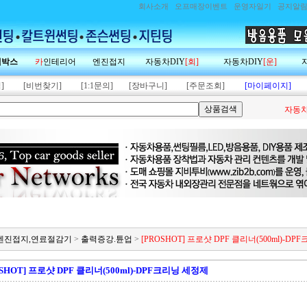
회사소개
오프매장이벤트
운영자일기
공지알
랙박스
카
인테리어
엔진접지
자동차DIY
[회]
자동차DIY
[운]
]
[비번찾기]
[1:1문의]
[장바구니]
[주문조회]
[마이페이지]
자동차
제,엔진접지,연료절감기
>
출력증강.튠업
>
[PROSHOT] 프로샷 DPF 클리너(500ml)-D
OSHOT] 프로샷 DPF 클리너(500ml)-DPF크리닝 세정제