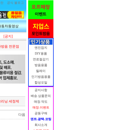
림란
공식 블로그
자동차동영상
[공지]
방음 전문점
엔진접지
DIY용품
연료절감기
방음용품
릴레이
인기방음용품
합성오일
공지사항
배송.상품문의
PF크리닝 세정제
매장.약도
매장.이벤트
공동구매
다음
덴트.광택.코팅
회사소개