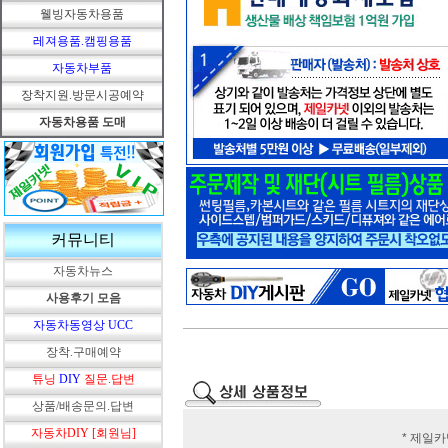
웰빙자동차용품
레져용품.캠핑용품
자동차부품
장착지원.방문시공예약
자동차용품 도매
커뮤니티
자동차뉴스
사용후기 모음
자동차동영상 UCC
장착.구매예약
튜닝
DIY
질문.답변
상품/배송문의.답변
자동차DIY [회원님]
* 제일