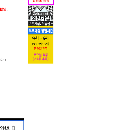
쇼핑몰 제작
가할인
..
다.)