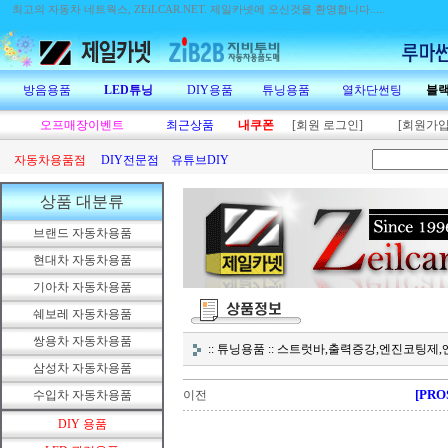
최고의 자동차 네트웍스, ZEiLCAR.NET.
제일카넷에 오신것을 환영합니다.....
방음용품
LED튜닝
DIY용품
튜닝용품
열차단썬팅
블
오프매장이벤트
최근상품
내쿠폰
[회원 로그인]
[회원가입
자동차용품점
DIY전문점
유튜브DIY
상품 대분류
브랜드 자동차용품
현대차 자동차용품
기아차 자동차용품
쉐보레 자동차용품
쌍용차 자동차용품
:: 튜닝용품 :: 스트럿바,출력증강,엔진코팅
삼성차 자동차용품
[PR
수입차 자동차용품
이전
DIY 용품