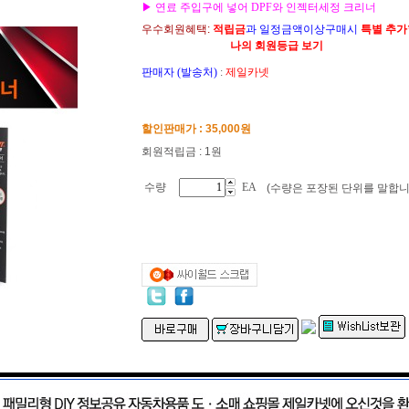
▶ 연료 주입구에 넣어 DPF와 인젝터세정 크리너
우수회원혜택:
적립금
과 일정금액이상구매시
특별 추
나의 회원등급 보기
판매자 (발송처)
:
제일카넷
할인판매가 :
35,000
원
회원적립금 : 1원
수량
EA
(수량은 포장된 단위를 말합니