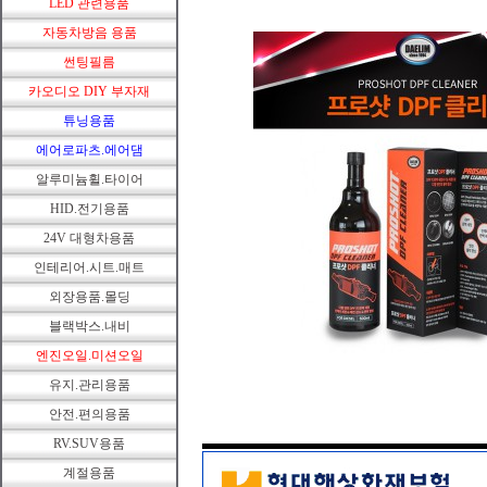
LED 관련용품
자동차방음 용품
썬팅필름
카오디오 DIY 부자재
튜닝용품
에어로파츠.에어댐
알루미늄휠.타이어
HID.전기용품
24V 대형차용품
인테리어.시트.매트
외장용품.몰딩
블랙박스.내비
엔진오일.미션오일
유지.관리용품
안전.편의용품
RV.SUV용품
계절용품