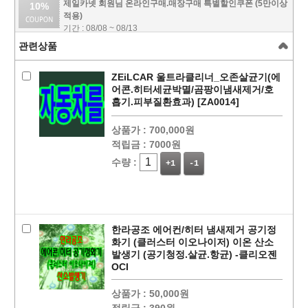
제일카넷 회원님 온라인구매.매장구매 특별할인쿠폰 (5만이상
10%
적용)
기간 : 08/08 ~ 08/13
관련상품
ZEiLCAR 울트라클리너_오존살균기(에
어콘.히터세균박멸/곰팡이냄새제거/호
흡기.피부질환효과) [ZA0014]
상품가 :
700,000원
적립금 :
7000원
수량 :
+1
-1
페이코 ID로
PAYCO 바로
한라공조 에어컨/히터 냄새제거 공기정
화기 (클러스터 이오나이저) 이온 산소
발생기 (공기청정.살균.항균) -클리오젠
OCI
상품가 :
50,000원