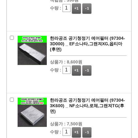
적립금 :
390원
수량 :
+1
-1
한라공조 공기청정기 에어필터 (97304-
3D000) _ EF소나타,그랜져XG,옵티마
(후면)
상품가 :
8,600원
수량 :
+1
-1
한라공조 공기청정기 에어필터 (97304-
3K600) _ NF소나타,로체,그랜져TG(후
면)
상품가 :
7,500원
수량 :
+1
-1