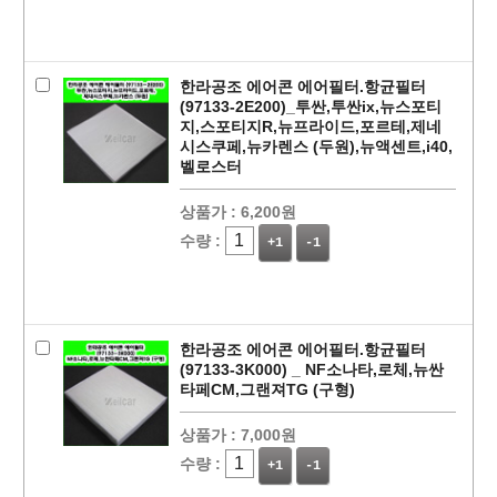
한라공조 에어콘 에어필터.항균필터
(97133-2E200)_투싼,투싼ix,뉴스포티
지,스포티지R,뉴프라이드,포르테,제네
시스쿠페,뉴카렌스 (두원),뉴액센트,i40,
벨로스터
상품가 :
6,200원
수량 :
+1
-1
한라공조 에어콘 에어필터.항균필터
(97133-3K000) _ NF소나타,로체,뉴싼
타페CM,그랜져TG (구형)
상품가 :
7,000원
페이코 라이
구매
수량 :
+1
-1