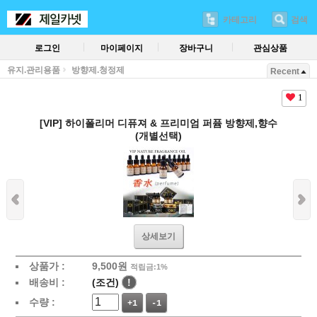
카테고리
검색
로그인
마이페이지
장바구니
관심상품
유지.관리용품
방향제.청정제
Recent
1
[VIP] 하이폴리머 디퓨져 & 프리미엄 퍼퓸 방향제,향수
(개별선택)
상세보기
상품가 :
9,500원
적립금:1%
배송비 :
(조건)
!
수량 :
+1
-1