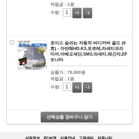
적립금 :
1원
수량 :
+1
-1
초이스 숨쉬는 자동차 바디커버 골드 (8
호) - 아반떼HD,K3,포르테,라세티프리
미어,아베오세단,SM3,라세티,레간자,EF
쏘나타
상품가 :
78,000원
페이코 라이
적립금 :
1원
구매
수량 :
+1
-1
선택상품 장바구니 담기
상점정보
PC버젼
이용안내
고객센터
커뮤니티