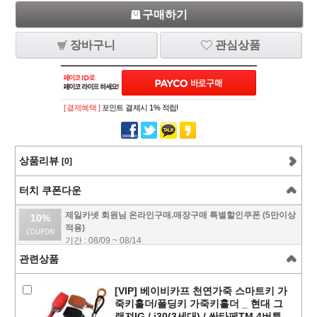
구매하기
장바구니
관심상품
[ 결제혜택 ]
포인트 결제시 1% 적립!
상품리뷰
[0]
터치 쿠폰다운
제일카넷 회원님 온라인구매.매장구매 특별할인쿠폰 (5만이상
10%
적용)
기간 : 08/09 ~ 08/14
관련상품
[VIP] 베이비카프 천연가죽 스마트키 가
죽키홀더/폴딩키 가죽키홀더 _ 현대 그
랜져IG / i30(3세대) / 싼타페TM 4버튼