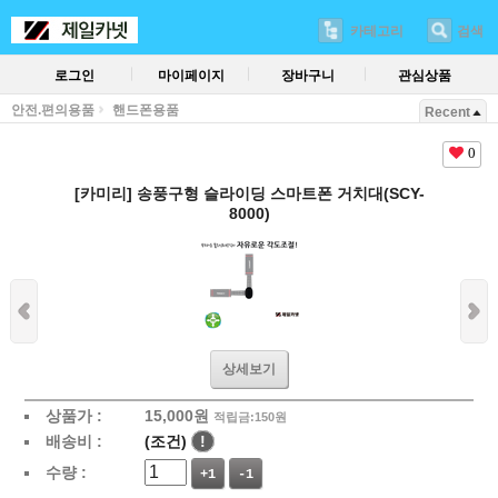
카테고리
검색
로그인
마이페이지
장바구니
관심상품
안전.편의용품
핸드폰용품
Recent
0
[카미리] 송풍구형 슬라이딩 스마트폰 거치대(SCY-
8000)
상세보기
상품가 :
15,000
원
적립금:150원
배송비 :
(조건)
!
수량 :
+1
-1