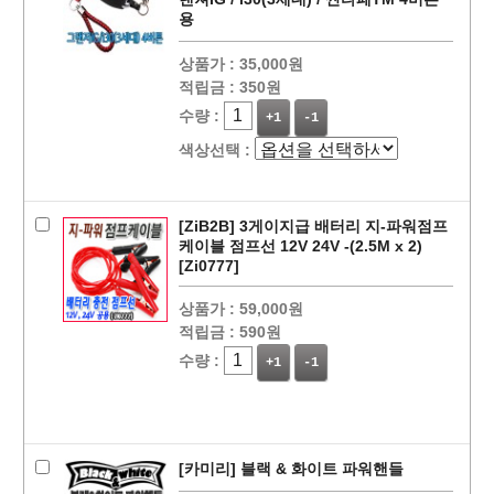
용
상품가 :
35,000원
적립금 :
350원
수량 :
+1
-1
색상선택 :
페이코 ID로
PAYCO 바로
[ZiB2B] 3게이지급 배터리 지-파워점프
케이블 점프선 12V 24V -(2.5M x 2)
[Zi0777]
상품가 :
59,000원
적립금 :
590원
수량 :
+1
-1
[카미리] 블랙 & 화이트 파워핸들