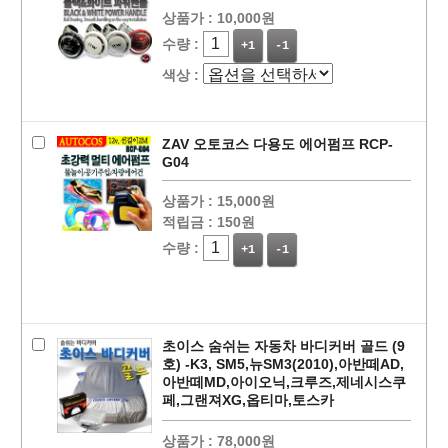
상품가 :
10,000원
수량 :
+1
-1
색상 :
ZAV 오토코스 다용도 에어펌프 RCP-
G04
상품가 :
15,000원
적립금 :
150원
수량 :
+1
-1
초이스 숨쉬는 자동차 바디커버 골드 (9
호) -K3, SM5,뉴SM3(2010),아반떼AD,
아반떼MD,아이오닉,크루즈,제네시스쿠
페,그랜져XG,옵티마,토스카
상품가 :
78,000원