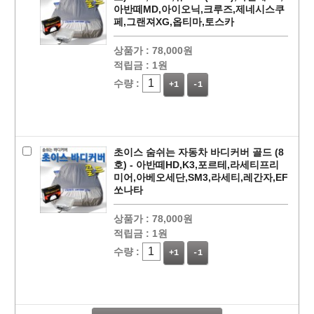
아반떼MD,아이오닉,크루즈,제네시스쿠
페,그랜져XG,옵티마,토스카
상품가 :
78,000원
적립금 :
1원
수량 :
+1
-1
초이스 숨쉬는 자동차 바디커버 골드 (8
호) - 아반떼HD,K3,포르테,라세티프리
미어,아베오세단,SM3,라세티,레간자,EF
쏘나타
상품가 :
78,000원
페이코 라이
적립금 :
1원
구매
수량 :
+1
-1