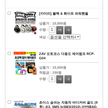
[카미리] 블랙 & 화이트 파워핸들
상품가 :
10,000원
수량 :
+1
-1
색상 :
ZAV 오토코스 다용도 에어펌프 RCP-
G04
상품가 :
15,000원
적립금 :
150원
수량 :
+1
-1
초이스 숨쉬는 자동차 바디커버 골드 (9
호) -K3, SM5,뉴SM3(2010),아반떼AD,