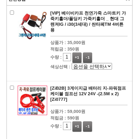
[VIP] 베이비카프 천연가죽 스마트키 가
죽키홀더/폴딩키 가죽키홀더 _ 현대 그
랜져IG / i30(3세대) / 싼타페TM 4버튼
용
상품가 :
35,000원
적립금 :
350원
수량 :
+1
-1
색상선택 :
페이코 ID로
PAYCO 바로
[ZiB2B] 3게이지급 배터리 지-파워점프
케이블 점프선 12V 24V -(2.5M x 2)
[Zi0777]
상품가 :
59,000원
적립금 :
590원
수량 :
+1
-1