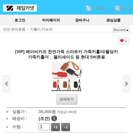
카테고리
검색
로그인
마이페이지
장바구니
관심상품
안전.편의용품
키홀더.키보관
Recent
1
[VIP] 베이비카프 천연가죽 스마트키 가죽키홀더/폴딩키
가죽키홀더 _ 팰리세이드 등 현대 5버튼용
상세보기
상품가 :
35,000
원
적립금:280원
배송비 :
(조건)
!
수량 :
+1
-1