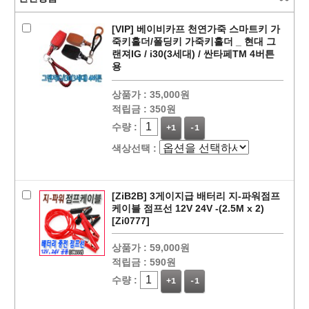
[VIP] 베이비카프 천연가죽 스마트키 가
죽키홀더/폴딩키 가죽키홀더 _ 현대 그
랜져IG / i30(3세대) / 싼타페TM 4버튼
용
상품가 :
35,000원
적립금 :
350원
수량 :
+1
-1
색상선택 :
페이코 ID로
PAYCO 바로
[ZiB2B] 3게이지급 배터리 지-파워점프
케이블 점프선 12V 24V -(2.5M x 2)
[Zi0777]
상품가 :
59,000원
적립금 :
590원
수량 :
+1
-1