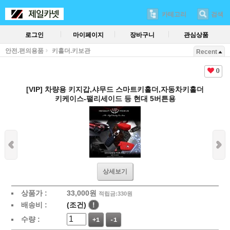
카테고리
검색
로그인
마이페이지
장바구니
관심상품
안전.편의용품
키홀더.키보관
Recent
0
[VIP] 차량용 키지갑,샤무드 스마트키홀더,자동차키홀더
키케이스-팰리세이드 등 현대 5버튼용
상세보기
상품가 :
33,000
원
적립금:330원
배송비 :
(조건)
!
수량 :
+1
-1