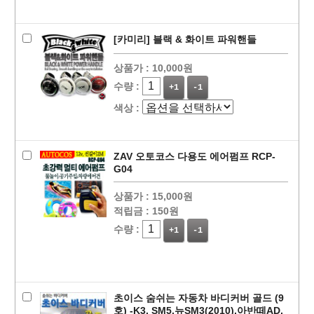
[카미리] 블랙 & 화이트 파워핸들
상품가 :
10,000원
수량 :
+1
-1
색상 :
ZAV 오토코스 다용도 에어펌프 RCP-
G04
상품가 :
15,000원
적립금 :
150원
수량 :
+1
-1
초이스 숨쉬는 자동차 바디커버 골드 (9
호) -K3, SM5,뉴SM3(2010),아반떼AD,