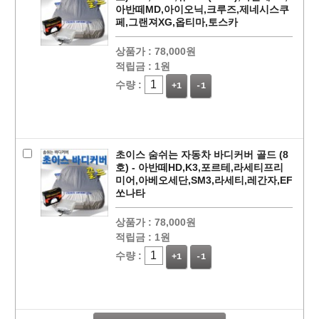
아반떼MD,아이오닉,크루즈,제네시스쿠
페,그랜져XG,옵티마,토스카
상품가 :
78,000원
적립금 :
1원
수량 :
+1
-1
초이스 숨쉬는 자동차 바디커버 골드 (8
호) - 아반떼HD,K3,포르테,라세티프리
미어,아베오세단,SM3,라세티,레간자,EF
쏘나타
상품가 :
78,000원
페이코 라이
적립금 :
1원
구매
수량 :
+1
-1