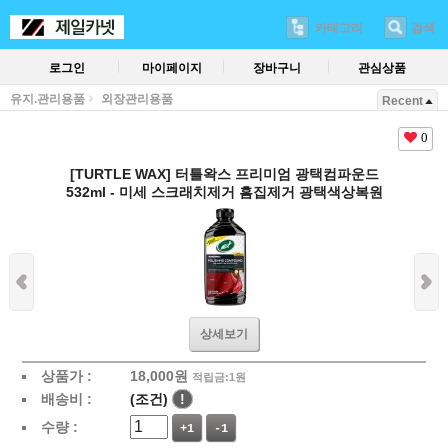
카테고리
검색
로그인
마이페이지
장바구니
관심상품
유지.관리용품
외장관리용품
Recent
0
[TURTLE WAX] 터틀왁스 프리미엄 광택컴파운드
532ml - 미세 스크래치제거 흠집제거 광택색상복원
상세보기
상품가 :
18,000
원
적립금:1원
배송비 :
(조건)
!
수량 :
+1
-1