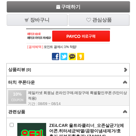
구매하기
장바구니
관심상품
[ 결제혜택 ]
포인트 결제시 1% 적립!
상품리뷰
[0]
터치 쿠폰다운
제일카넷 회원님 온라인구매.매장구매 특별할인쿠폰 (5만이상
10%
적용)
기간 : 08/09 ~ 08/14
관련상품
ZEiLCAR 울트라클리너_오존살균기(에
어콘.히터세균박멸/곰팡이냄새제거/호