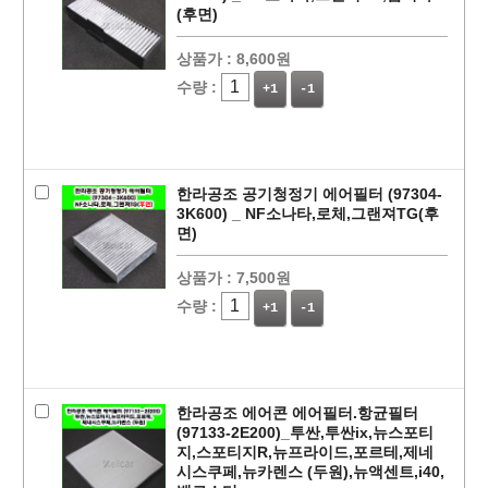
(후면)
상품가 :
8,600원
수량 :
+1
-1
한라공조 공기청정기 에어필터 (97304-
3K600) _ NF소나타,로체,그랜져TG(후
면)
상품가 :
7,500원
수량 :
+1
-1
한라공조 에어콘 에어필터.항균필터
(97133-2E200)_투싼,투싼ix,뉴스포티
지,스포티지R,뉴프라이드,포르테,제네
시스쿠페,뉴카렌스 (두원),뉴액센트,i40,