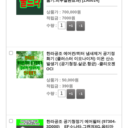
흡기.피부질환효과) [ZA0014]
상품가 :
700,000원
적립금 :
7000원
수량 :
+1
-1
페이코 ID로
PAYCO 바로
한라공조 에어컨/히터 냄새제거 공기정
화기 (클러스터 이오나이저) 이온 산소
발생기 (공기청정.살균.항균) -클리오젠
OCI
상품가 :
50,000원
적립금 :
390원
수량 :
+1
-1
한라공조 공기청정기 에어필터 (97304-
3D000) _ EF소나타,그랜져XG,옵티마