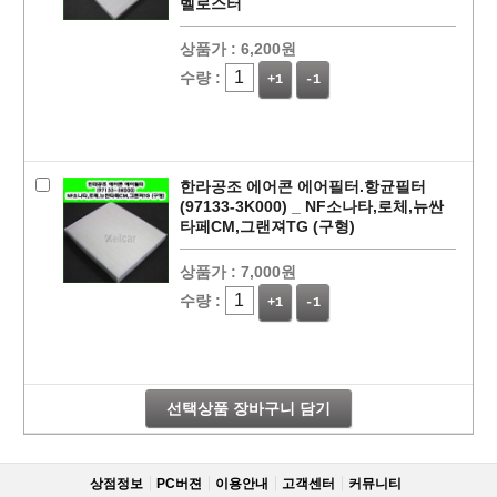
벨로스터
상품가 :
6,200원
수량 :
+1
-1
한라공조 에어콘 에어필터.항균필터
(97133-3K000) _ NF소나타,로체,뉴싼
타페CM,그랜져TG (구형)
상품가 :
7,000원
페이코 라이
구매
수량 :
+1
-1
선택상품 장바구니 담기
상점정보
PC버젼
이용안내
고객센터
커뮤니티