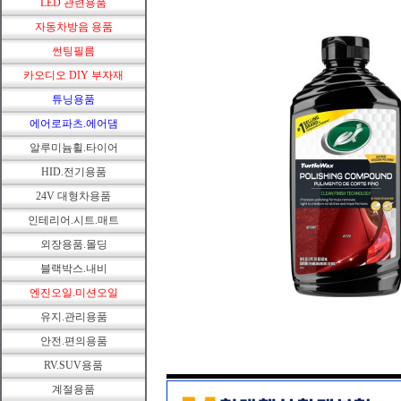
LED 관련용품
자동차방음 용품
썬팅필름
카오디오 DIY 부자재
튜닝용품
에어로파츠.에어댐
알루미늄휠.타이어
HID.전기용품
24V 대형차용품
인테리어.시트.매트
외장용품.몰딩
블랙박스.내비
엔진오일.미션오일
유지.관리용품
안전.편의용품
RV.SUV용품
계절용품