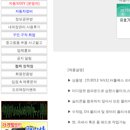
* 제일
자동차DIY [운영자]
자동차정비
정보공유방
내외장관리.사용후기
구인.구직.취업
중고용품.부품 사고팔고
업체홍보
공지.알림
협력 장착점
[제품설명]
회원전용방
▶ 상품명 : [TURTLE WAX] 터틀왁스
입점 & 제휴문의
오프매장이벤트
▶ 미디엄컷 컴파운드로 심한스월마크,
▶ 실리콘을 함유하지 않아서 모든 클리
▶ 수작업, DA 폴리셔 및 로터리 폴리셔
▶ 면, 극세사 혹은 폼 패드로 작업가능