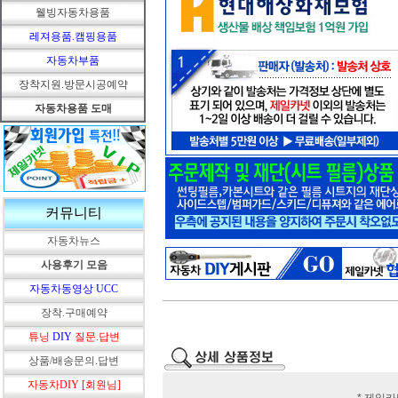
웰빙자동차용품
레져용품.캠핑용품
자동차부품
장착지원.방문시공예약
자동차용품 도매
커뮤니티
자동차뉴스
사용후기 모음
자동차동영상 UCC
장착.구매예약
튜닝
DIY
질문.답변
상품/배송문의.답변
자동차DIY [회원님]