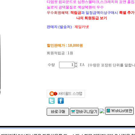
디엄컷 컴파운드로 심한스월마크,스크래치와 표면 흠
놀로지 광택물질로 색상복원이 우수
우수회원혜택:
적립금
과 일정금액이상구매시
특별 추
나의 회원등급 보기
판매자 (발송처)
:
제일카넷
할인판매가 :
18,000
원
회원적립금 : 1원
수량
EA
(수량은 포장된 단위를 말합니