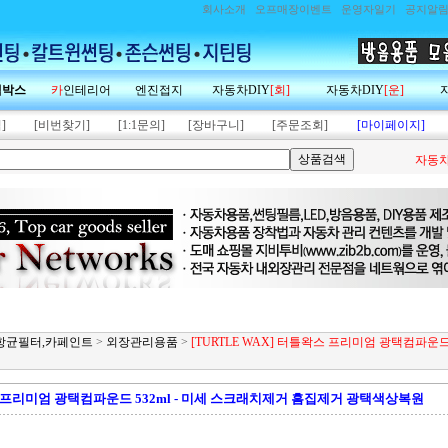
회사소개
오프매장이벤트
운영자일기
공지알
랙박스
카
인테리어
엔진접지
자동차DIY
[회]
자동차DIY
[운]
]
[비번찾기]
[1:1문의]
[장바구니]
[주문조회]
[마이페이지]
자동차
제,항균필터,카페인트
>
외장관리용품
>
[TURTLE WAX] 터틀왁스 프리미엄 광택컴파운드 5
왁스 프리미엄 광택컴파운드 532ml - 미세 스크래치제거 흠집제거 광택색상복원