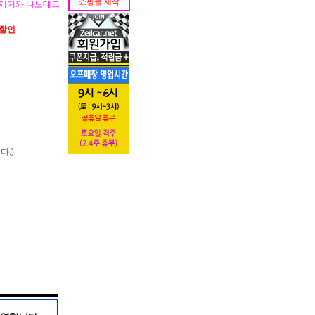
쇼핑몰 제작
집제거와 나노테크
가할인
..
다.)