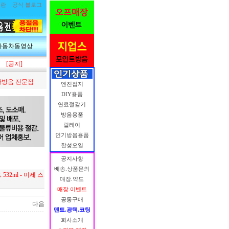
림란
공식 블로그
자동차동영상
[공지]
방음 전문점
엔진접지
DIY용품
연료절감기
방음용품
릴레이
인기방음용품
합성오일
공지사항
배송.상품문의
32ml - 미세 스
매장.약도
매장.이벤트
공동구매
다음
덴트.광택.코팅
회사소개