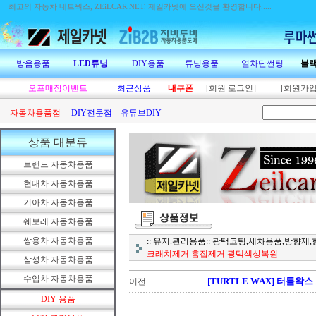
최고의 자동차 네트웍스, ZEiLCAR.NET.
제일카넷에 오신것을 환영합니다.....
방음용품
LED튜닝
DIY용품
튜닝용품
열차단썬팅
블
오프매장이벤트
최근상품
내쿠폰
[회원 로그인]
[회원가입
자동차용품점
DIY전문점
유튜브DIY
상품 대분류
브랜드 자동차용품
현대차 자동차용품
기아차 자동차용품
쉐보레 자동차용품
쌍용차 자동차용품
:: 유지.관리용품:: 광택코팅,세차용품,방향
크래치제거 흠집제거 광택색상복원
삼성차 자동차용품
수입차 자동차용품
[TURTLE WAX] 터틀
이전
DIY 용품