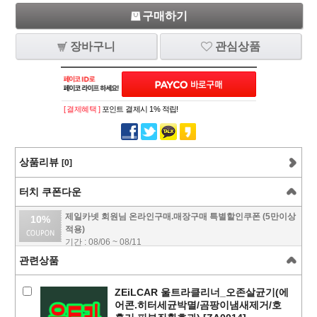
구매하기
장바구니
관심상품
[ 결제혜택 ]
포인트 결제시 1% 적립!
상품리뷰
[0]
터치 쿠폰다운
제일카넷 회원님 온라인구매.매장구매 특별할인쿠폰 (5만이상
10%
적용)
기간 : 08/06 ~ 08/11
관련상품
ZEiLCAR 울트라클리너_오존살균기(에
어콘.히터세균박멸/곰팡이냄새제거/호