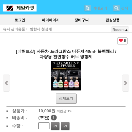
카테고리
검색
로그인
마이페이지
장바구니
관심상품
유지.관리용품
방향제.청정제
Recent
0
[더허브샵] 자동차 프라그랑스 디퓨져 40ml- 블랙체리 /
차량용 천연향수 허브 방향제
상세보기
상품가 :
10,000
원
적립금:1%
배송비 :
(조건)
!
수량 :
+1
-1