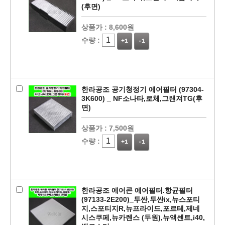
(후면)
상품가 :
8,600원
수량 :
+1
-1
한라공조 공기청정기 에어필터 (97304-
3K600) _ NF소나타,로체,그랜져TG(후
면)
상품가 :
7,500원
수량 :
+1
-1
한라공조 에어콘 에어필터.항균필터
(97133-2E200)_투싼,투싼ix,뉴스포티
지,스포티지R,뉴프라이드,포르테,제네
시스쿠페,뉴카렌스 (두원),뉴액센트,i40,