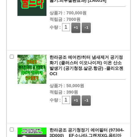
흡기.피부질환효과) [ZA0014]
상품가 :
700,000원
적립금 :
7000원
수량 :
+1
-1
페이코 ID로
PAYCO 바로
한라공조 에어컨/히터 냄새제거 공기정
화기 (클러스터 이오나이저) 이온 산소
발생기 (공기청정.살균.항균) -클리오젠
OCI
상품가 :
50,000원
적립금 :
390원
수량 :
+1
-1
한라공조 공기청정기 에어필터 (97304-
3D000) _ EF소나타,그랜져XG,옵티마