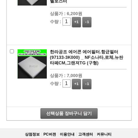
벨로스터
상품가 :
6,200원
수량 :
+1
-1
한라공조 에어콘 에어필터.항균필터
(97133-3K000) _ NF소나타,로체,뉴싼
타페CM,그랜져TG (구형)
상품가 :
7,000원
페이코 라이
구매
수량 :
+1
-1
선택상품 장바구니 담기
상점정보
PC버젼
이용안내
고객센터
커뮤니티