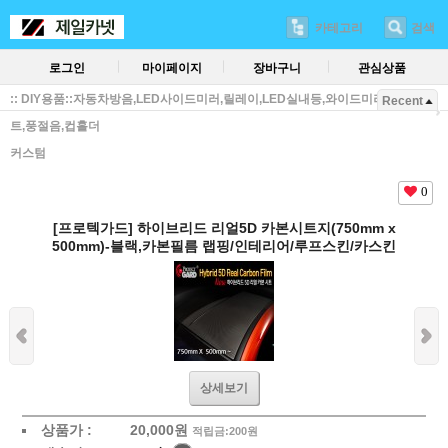
카테고리
검색
로그인
마이페이지
장바구니
관심상품
:: DIY용품::자동차방음,LED사이드미러,릴레이,LED실내등,와이드미러,방진매
Recent
트,풍절음,컵홀더
커스텀
0
[프로텍가드] 하이브리드 리얼5D 카본시트지(750mm x
500mm)-블랙,카본필름 랩핑/인테리어/루프스킨/카스킨
상세보기
상품가 :
20,000
원
적립금:200원