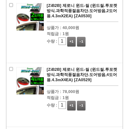
[ZiB2B] 제로니 윈드-씰 (윈드씰.투포켓
방식.과학적풍절음차단.도어방음,2도어
용.4.3mX2EA) [ZA0530]
상품가 :
40,000원
적립금 :
1원
수량 :
+1
-1
페이코 ID로
PAYCO 바로
[ZiB2B] 제로니 윈드-씰 (윈드씰.투포켓
방식.과학적풍절음차단.도어방음,4도어
용.4.3mX4EA) [ZA0529]
상품가 :
78,000원
적립금 :
1원
수량 :
+1
-1