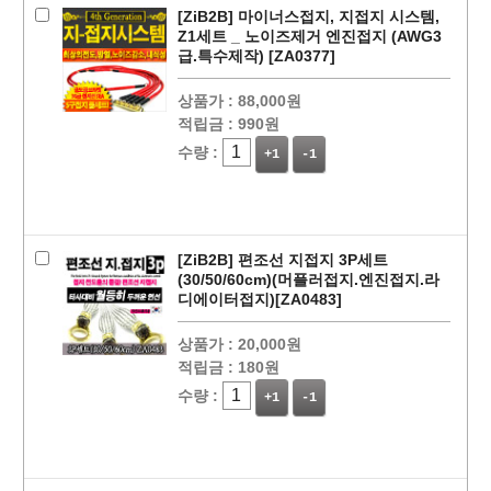
[ZiB2B] 마이너스접지, 지접지 시스템,
Z1세트 _ 노이즈제거 엔진접지 (AWG3
급.특수제작) [ZA0377]
상품가 :
88,000원
적립금 :
990원
수량 :
+1
-1
[ZiB2B] 편조선 지접지 3P세트
(30/50/60cm)(머플러접지.엔진접지.라
디에이터접지)[ZA0483]
상품가 :
20,000원
적립금 :
180원
수량 :
+1
-1