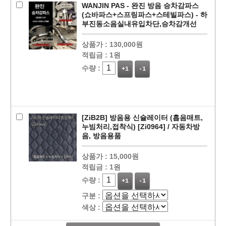
WANJIN PAS - 완진 방음 승차감파스
(쇼바파스+스프링파스+스테빌파스) - 하
부진동소음실내유입차단,승차감개선
상품가 :
130,000원
적립금 :
1원
수량 :
+1
-1
[ZiB2B] 방음용 신슐레이터 (흡음매트,
누빔처리,접착식) [Zi0964] / 자동차방
음, 방음용품
페이코 라이
상품가 :
15,000원
구매
적립금 :
1원
수량 :
+1
-1
구분 :
색상 :