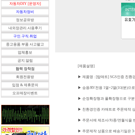
자동차DIY [운영자]
자동차정비
정보공유방
내외장관리.사용후기
구인.구직.취업
중고용품.부품 사고팔고
업체홍보
공지.알림
[제품설명]
협력 장착점
회원전용방
▶ 제품명 : [탑매트] SGS인증 친환
입점 & 제휴문의
▶ 승용/RV전용 1열+2열(1대분)으
오프매장이벤트
▶ 순정확장형과 풀확장형으로 구분
▶ 친환경인증 카매트로 주문제작 
▶ 주문서에 제조사/차종/연월식을 
▶ 주문제작 상품으로 배송기일은 3~