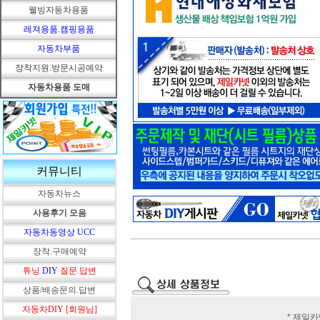
웰빙자동차용품
레져용품.캠핑용품
자동차부품
장착지원.방문시공예약
자동차용품 도매
커뮤니티
자동차뉴스
사용후기 모음
자동차동영상 UCC
장착.구매예약
튜닝
DIY
질문.답변
상품/배송문의.답변
자동차DIY [회원님]
* 제일