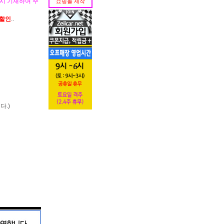
시 기재하여 주
쇼핑몰 제작
가할인
..
다.)