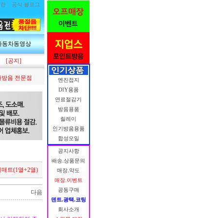
림란
공식 블로그
자동차동영상
[공지]
방음 전문점
엔진접지
DIY용품
연료절감기
방음용품
릴레이
인기방음용품
합성오일
공지사항
배송.상품문의
매트(1열+2열)
매장.약도
매장.이벤트
공동구매
다음
덴트.광택.코팅
회사소개