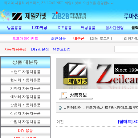
최고의 자동차 네트웍스, ZEiLCAR.NET.
제일카넷에 오신것을 환영합니다.....
방음용품
LED튜닝
DIY용품
튜닝용품
열차단썬팅
블
오프매장이벤트
최근상품
내쿠폰
[회원 로그인]
[회원가입
자동차용품점
DIY전문점
유튜브DIY
상품 대분류
브랜드 자동차용품
현대차 자동차용품
기아차 자동차용품
쉐보레 자동차용품
쌍용차 자동차용품
:: 인테리어 :: 인조가죽,시트카바,카매트,
삼성차 자동차용품
[탑매트] 
수입차 자동차용품
이전
DIY 용품