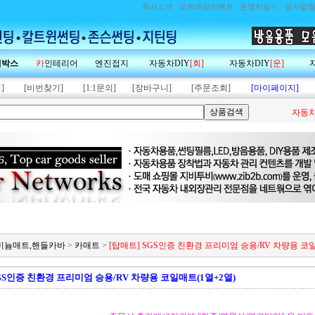
회사소개
오프매장이벤트
운영자일기
공지알
랙박스
카
인테리어
엔진접지
자동차DIY
[회]
자동차DIY
[운]
]
[비번찾기]
[1:1문의]
[장바구니]
[주문조회]
[마이페이지]
자동차
알루미늄매트,핸들카바
>
카매트
>
[탑매트] SGS인증 친환경 프리미엄 승용/RV 차량용 코일
SGS인증 친환경 프리미엄 승용/RV 차량용 코일매트(1열+2열)