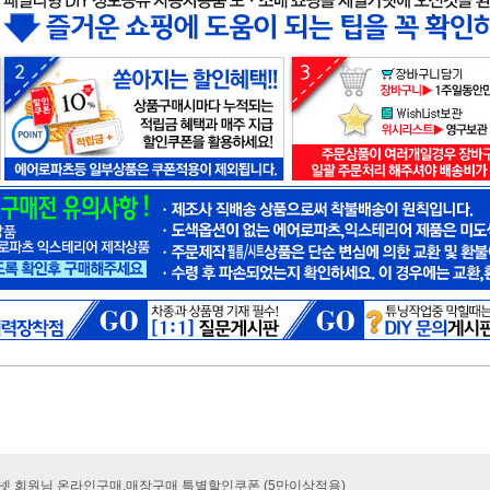
카넷 회원님 온라인구매.매장구매 특별할인쿠폰 (5만이상적용)