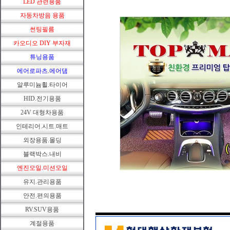
LED 관련용품
자동차방음 용품
썬팅필름
카오디오 DIY 부자재
튜닝용품
에어로파츠.에어댐
알루미늄휠.타이어
HID.전기용품
24V 대형차용품
인테리어.시트.매트
외장용품.몰딩
블랙박스.내비
엔진오일.미션오일
유지.관리용품
안전.편의용품
RV.SUV용품
계절용품