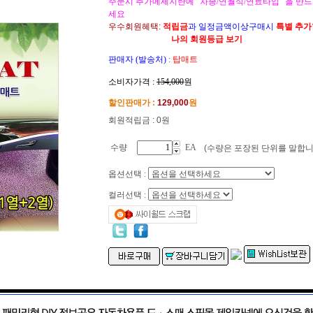
주문시 추가메세지란에 "차종/연월식/연료타입" 을 반드
세요
우수회원혜택:
적립금
과 일정금액이상구매시
특별 추
나의 회원등급 보기
판매자 (발송처)
:
탑매트
소비자가격 :
154,000
원
할인판매가 :
129,000
원
회원적립금 : 0원
수량
EA
(수량은 포장된 단위를 말합니
옵션선택 :
컬러선택 :