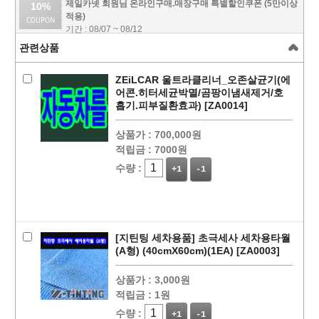
제일카넷 회원님 온라인구매.매장구매 특별할인쿠폰 (5만이상
10%
적용)
기간 : 08/07 ~ 08/12
관련상품
ZEiLCAR 울트라클리너_오존살균기(에
어콘.히터세균박멸/곰팡이냄새제거/호
흡기.피부질환효과) [ZA0014]
상품가 :
700,000원
적립금 :
7000원
수량 :
+1
-1
페이코 ID로
PAYCO 바로
[지틴팅 세차용품] 초극세사 세차용타월
(A형) (40cmX60cm)(1EA) [ZA0003]
상품가 :
3,000원
적립금 :
1원
수량 :
+1
-1