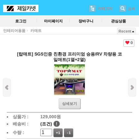
카테고리
검색
로그인
마이페이지
장바구니
관심상품
인테리어용품
카매트
Recent
0
[탑매트] SGS인증 친환경 프리미엄 승용/RV 차량용 코
일매트(1열+2열)
상세보기
상품가 :
129,000
원
배송비 :
(조건)
!
수량 :
+1
-1