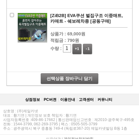
[ZiB2B] EVA쿠션 벌집구조 이중매트,
카매트 - 쉐보레차종 [공동구매]
상품가 :
69,000원
적립금 :
790원
수량 :
+1
-1
선택상품 장바구니 담기
상점정보
PC버젼
이용안내
고객센터
커뮤니티
상호명 : (주)제일카넷
대표 : 황기연 | 개인정보 보호 책임자 : 황기연
사업자등록번호 :409-86-17662 | 통신판매업신고번호 : 제2010-광주북구-495호
전화 : 1544-3799, 062-269-3795 | 팩스 : 0505-505-3799
페이코 라이
구매
주소 : 광주광역시 북구 중흥동 749-4 (독립로367-20) 제일카넷빌딩 B동 1층
이용약관
|
개인정보처리방침