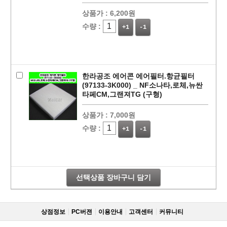
상품가 :
6,200원
수량 :
+1
-1
한라공조 에어콘 에어필터.항균필터
(97133-3K000) _ NF소나타,로체,뉴싼
타페CM,그랜져TG (구형)
상품가 :
7,000원
페이코 라이
구매
수량 :
+1
-1
선택상품 장바구니 담기
상점정보
PC버젼
이용안내
고객센터
커뮤니티