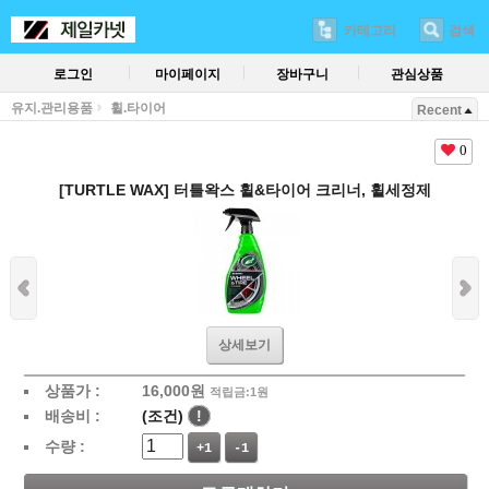
카테고리
검색
로그인
마이페이지
장바구니
관심상품
유지.관리용품
휠.타이어
Recent
0
[TURTLE WAX] 터틀왁스 휠&타이어 크리너, 휠세정제
상세보기
상품가 :
16,000
원
적립금:1원
배송비 :
(조건)
!
수량 :
+1
-1