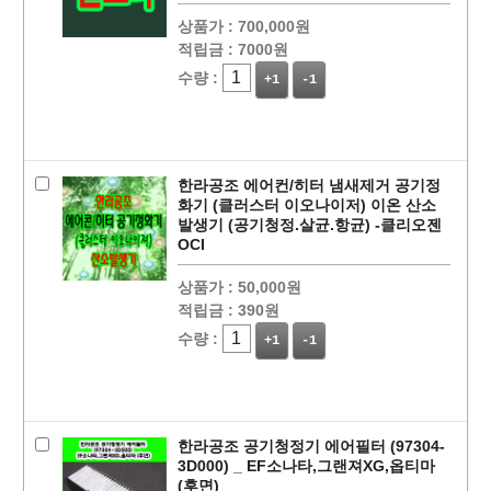
상품가 :
700,000원
적립금 :
7000원
수량 :
+1
-1
페이코 ID로
PAYCO 바로
한라공조 에어컨/히터 냄새제거 공기정
화기 (클러스터 이오나이저) 이온 산소
발생기 (공기청정.살균.항균) -클리오젠
OCI
상품가 :
50,000원
적립금 :
390원
수량 :
+1
-1
한라공조 공기청정기 에어필터 (97304-
3D000) _ EF소나타,그랜져XG,옵티마
(후면)