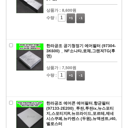
상품가 :
8,600원
수량 :
+1
-1
한라공조 공기청정기 에어필터 (97304-
3K600) _ NF소나타,로체,그랜져TG(후
면)
상품가 :
7,500원
수량 :
+1
-1
한라공조 에어콘 에어필터.항균필터
(97133-2E200)_투싼,투싼ix,뉴스포티
지,스포티지R,뉴프라이드,포르테,제네
시스쿠페,뉴카렌스 (두원),뉴액센트,i40,
벨로스터