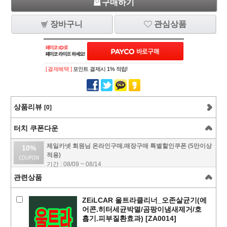
구매하기
장바구니
관심상품
[ 결제혜택 ]
포인트 결제시 1% 적립!
상품리뷰
[0]
터치 쿠폰다운
제일카넷 회원님 온라인구매.매장구매 특별할인쿠폰 (5만이상
10%
적용)
기간 : 08/09 ~ 08/14
관련상품
ZEiLCAR 울트라클리너_오존살균기(에
어콘.히터세균박멸/곰팡이냄새제거/호
흡기.피부질환효과) [ZA0014]