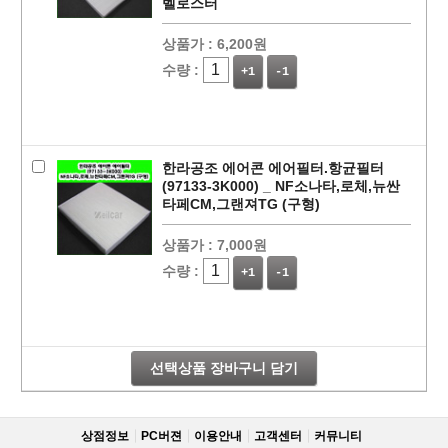
벨로스터
상품가 :
6,200원
수량 :
+1
-1
한라공조 에어콘 에어필터.항균필터
(97133-3K000) _ NF소나타,로체,뉴싼
타페CM,그랜져TG (구형)
상품가 :
7,000원
페이코 라이
구매
수량 :
+1
-1
선택상품 장바구니 담기
상점정보
PC버젼
이용안내
고객센터
커뮤니티