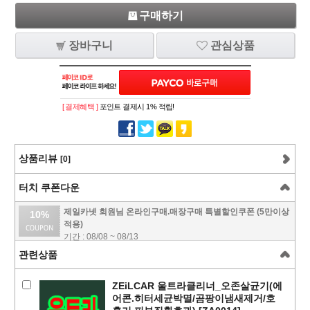
구매하기
장바구니
관심상품
[ 결제혜택 ]
포인트 결제시 1% 적립!
상품리뷰
[0]
터치 쿠폰다운
제일카넷 회원님 온라인구매.매장구매 특별할인쿠폰 (5만이상
10%
적용)
기간 : 08/08 ~ 08/13
관련상품
ZEiLCAR 울트라클리너_오존살균기(에
어콘.히터세균박멸/곰팡이냄새제거/호