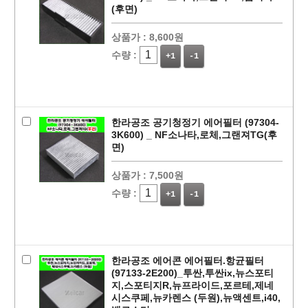
(후면)
상품가 :
8,600원
수량 :
+1
-1
한라공조 공기청정기 에어필터 (97304-
3K600) _ NF소나타,로체,그랜져TG(후
면)
상품가 :
7,500원
수량 :
+1
-1
한라공조 에어콘 에어필터.항균필터
(97133-2E200)_투싼,투싼ix,뉴스포티
지,스포티지R,뉴프라이드,포르테,제네
시스쿠페,뉴카렌스 (두원),뉴액센트,i40,