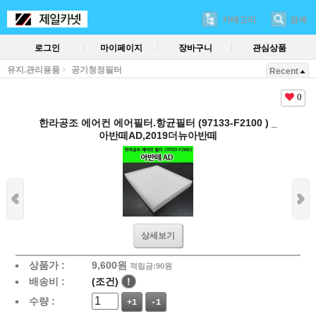
카테고리
검색
로그인
마이페이지
장바구니
관심상품
유지.관리용품
공기청정필터
Recent
0
한라공조 에어컨 에어필터.항균필터 (97133-F2100 ) _
아반떼AD,2019더뉴아반떼
상세보기
상품가 :
9,600
원
적립금:90원
배송비 :
(조건)
!
수량 :
+1
-1