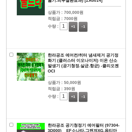
흡기.피부질환효과) [ZA0014]
상품가 :
700,000원
적립금 :
7000원
수량 :
+1
-1
페이코 ID로
PAYCO 바로
한라공조 에어컨/히터 냄새제거 공기정
화기 (클러스터 이오나이저) 이온 산소
발생기 (공기청정.살균.항균) -클리오젠
OCI
상품가 :
50,000원
적립금 :
390원
수량 :
+1
-1
한라공조 공기청정기 에어필터 (97304-
3D000) _ EF소나타,그랜져XG,옵티마