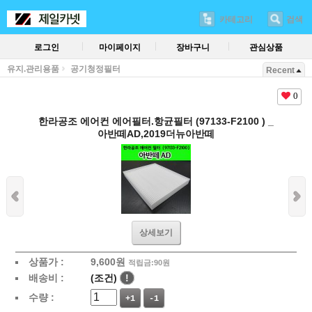
카테고리
검색
로그인
마이페이지
장바구니
관심상품
유지.관리용품
공기청정필터
Recent
0
한라공조 에어컨 에어필터.항균필터 (97133-F2100 ) _
아반떼AD,2019더뉴아반떼
상세보기
상품가 :
9,600
원
적립금:90원
배송비 :
(조건)
!
수량 :
+1
-1