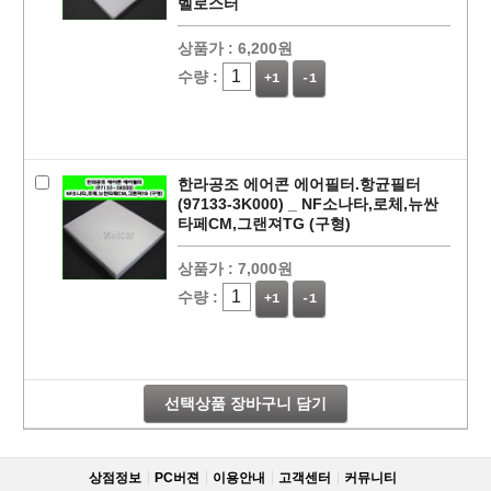
벨로스터
상품가 :
6,200원
수량 :
+1
-1
한라공조 에어콘 에어필터.항균필터
(97133-3K000) _ NF소나타,로체,뉴싼
타페CM,그랜져TG (구형)
상품가 :
7,000원
페이코 라이
구매
수량 :
+1
-1
선택상품 장바구니 담기
상점정보
PC버젼
이용안내
고객센터
커뮤니티