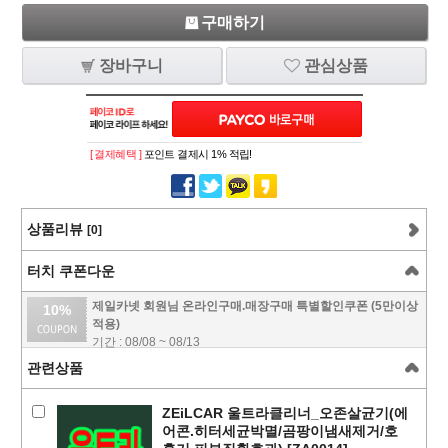
구매하기
장바구니
관심상품
[ 결제혜택 ]
포인트 결제시 1% 적립!
상품리뷰
[0]
터치 쿠폰다운
제일카넷 회원님 온라인구매.매장구매 특별할인쿠폰 (5만이상
10%
적용)
기간 : 08/08 ~ 08/13
관련상품
ZEiLCAR 울트라클리너_오존살균기(에
어콘.히터세균박멸/곰팡이냄새제거/호