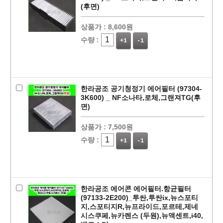
(후면)
상품가 :
8,600원
수량 :
+1
-1
한라공조 공기청정기 에어필터 (97304-
3K600) _ NF소나타,로체,그랜져TG(후
면)
상품가 :
7,500원
수량 :
+1
-1
한라공조 에어콘 에어필터.항균필터
(97133-2E200)_투싼,투싼ix,뉴스포티
지,스포티지R,뉴프라이드,포르테,제네
시스쿠페,뉴카렌스 (두원),뉴액센트,i40,