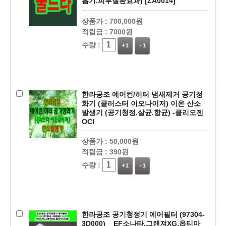
흡기.피부질환효과) [ZA0014]
상품가 :
700,000원
적립금 :
7000원
수량 :
+1
-1
페이코 ID로
PAYCO 바로
한라공조 에어컨/히터 냄새제거 공기정
화기 (클러스터 이오나이저) 이온 산소
발생기 (공기청정.살균.항균) -클리오젠
OCI
상품가 :
50,000원
적립금 :
390원
수량 :
+1
-1
한라공조 공기청정기 에어필터 (97304-
3D000) _ EF소나타,그랜져XG,옵티마