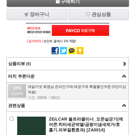
구매하기
장바구니
관심상품
[ 결제혜택 ]
포인트 결제시 1% 적립!
상품리뷰
[0]
터치 쿠폰다운
제일카넷 회원님 온라인구매.매장구매 특별할인쿠폰 (5만이상
10%
적용)
기간 : 08/06 ~ 08/11
관련상품
ZEiLCAR 울트라클리너_오존살균기(에
어콘.히터세균박멸/곰팡이냄새제거/호
흡기.피부질환효과) [ZA0014]