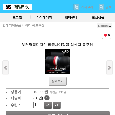
카테고리
검색
로그인
마이페이지
장바구니
관심상품
인테리어용품
허리.헤드쿠션
Recent
0
VIP 명품디자인 타공사계절용 삼선띠 목쿠션
상세보기
상품가 :
19,000
원
적립금:190원
배송비 :
(조건)
!
수량 :
+1
-1