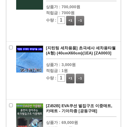
상품가 :
700,000원
적립금 :
7000원
수량 :
+1
-1
페이코 ID로
PAYCO 바로
[지틴팅 세차용품] 초극세사 세차용타월
(A형) (40cmX60cm)(1EA) [ZA0003]
상품가 :
3,000원
적립금 :
1원
수량 :
+1
-1
[ZiB2B] EVA쿠션 벌집구조 이중매트,
카매트 - 기아차종 [공동구매]
상품가 :
69,000원