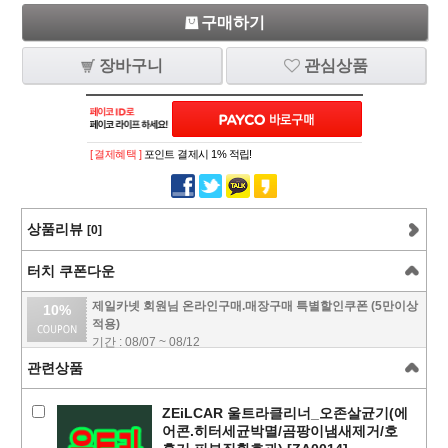
구매하기
장바구니
관심상품
[ 결제혜택 ]
포인트 결제시 1% 적립!
상품리뷰
[0]
터치 쿠폰다운
제일카넷 회원님 온라인구매.매장구매 특별할인쿠폰 (5만이상
10%
적용)
기간 : 08/07 ~ 08/12
관련상품
ZEiLCAR 울트라클리너_오존살균기(에
어콘.히터세균박멸/곰팡이냄새제거/호