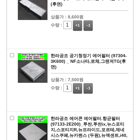
(후면)
상품가 :
8,600원
수량 :
+1
-1
한라공조 공기청정기 에어필터 (97304-
3K600) _ NF소나타,로체,그랜져TG(후
면)
상품가 :
7,500원
수량 :
+1
-1
한라공조 에어콘 에어필터.항균필터
(97133-2E200)_투싼,투싼ix,뉴스포티
지,스포티지R,뉴프라이드,포르테,제네
시스쿠페,뉴카렌스 (두원),뉴액센트,i40,