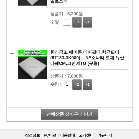
벨로스터
상품가 :
6,200원
수량 :
+1
-1
한라공조 에어콘 에어필터.항균필터
(97133-3K000) _ NF소나타,로체,뉴싼
타페CM,그랜져TG (구형)
상품가 :
7,000원
페이코 라이
구매
수량 :
+1
-1
선택상품 장바구니 담기
상점정보
PC버젼
이용안내
고객센터
커뮤니티