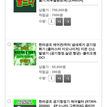
흡기.피부질환효과) [ZA0014]
상품가 :
700,000원
적립금 :
7000원
수량 :
+1
-1
페이코 ID로
PAYCO 바로
한라공조 에어컨/히터 냄새제거 공기정
화기 (클러스터 이오나이저) 이온 산소
발생기 (공기청정.살균.항균) -클리오젠
OCI
상품가 :
50,000원
적립금 :
390원
수량 :
+1
-1
한라공조 공기청정기 에어필터 (97304-
3D000) _ EF소나타,그랜져XG,옵티마