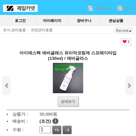
카테고리
검색
로그인
마이페이지
장바구니
관심상품
유지.관리용품
외장관리용품
Recent
1
아이에스텍 애바글래스 유리막코팅제 스프레이타입
(130ml) / 애바글라스
상세보기
상품가 :
30,000
원
배송비 :
(조건)
!
수량 :
+1
-1