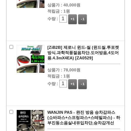
상품가 :
40,000원
적립금 :
1원
수량 :
+1
-1
[ZiB2B] 제로니 윈드-씰 (윈드씰.투포켓
방식.과학적풍절음차단.도어방음,4도어
용.4.3mX4EA) [ZA0529]
상품가 :
78,000원
적립금 :
1원
수량 :
+1
-1
WANJIN PAS - 완진 방음 승차감파스
(쇼바파스+스프링파스+스테빌파스) - 하
부진동소음실내유입차단,승차감개선