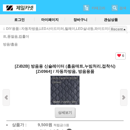
카테고리
검색
로그인
마이페이지
장바구니
관심상품
:: DIY용품::자동차방음,LED사이드미러,릴레이,LED실내등,와이드미러,방진매
Recent
트,풍절음,컵홀더
방음/흡음
6
[ZiB2B] 방음용 신슐레이터 (흡음매트,누빔처리,접착식)
[Zi0964] / 자동차방음, 방음용품
상세보기
상품가 :
9,500
원
적립금:1원