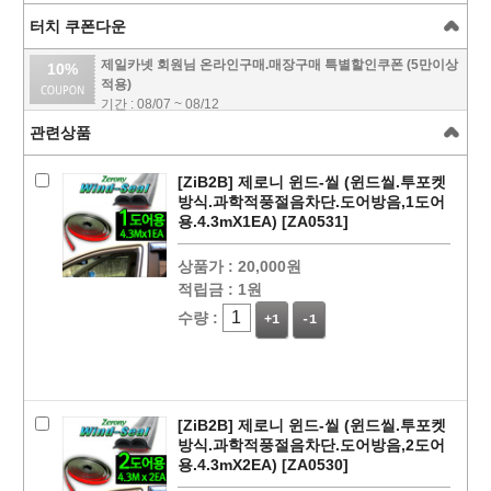
터치 쿠폰다운
제일카넷 회원님 온라인구매.매장구매 특별할인쿠폰 (5만이상
10%
적용)
기간 : 08/07 ~ 08/12
관련상품
[ZiB2B] 제로니 윈드-씰 (윈드씰.투포켓
방식.과학적풍절음차단.도어방음,1도어
용.4.3mX1EA) [ZA0531]
상품가 :
20,000원
적립금 :
1원
수량 :
+1
-1
페이코 ID로
PAYCO 바로
[ZiB2B] 제로니 윈드-씰 (윈드씰.투포켓
방식.과학적풍절음차단.도어방음,2도어
용.4.3mX2EA) [ZA0530]