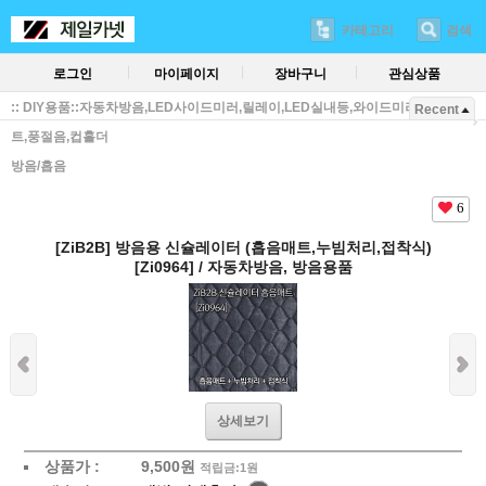
카테고리
검색
로그인
마이페이지
장바구니
관심상품
:: DIY용품::자동차방음,LED사이드미러,릴레이,LED실내등,와이드미러,방진매
Recent
트,풍절음,컵홀더
방음/흡음
6
[ZiB2B] 방음용 신슐레이터 (흡음매트,누빔처리,접착식)
[Zi0964] / 자동차방음, 방음용품
상세보기
상품가 :
9,500
원
적립금:1원