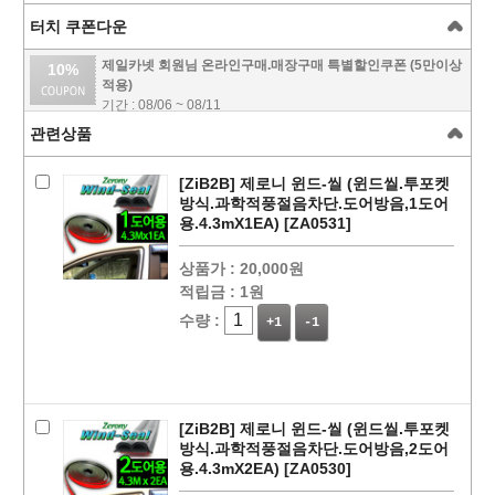
터치 쿠폰다운
제일카넷 회원님 온라인구매.매장구매 특별할인쿠폰 (5만이상
10%
적용)
기간 : 08/06 ~ 08/11
관련상품
[ZiB2B] 제로니 윈드-씰 (윈드씰.투포켓
방식.과학적풍절음차단.도어방음,1도어
용.4.3mX1EA) [ZA0531]
상품가 :
20,000원
적립금 :
1원
수량 :
+1
-1
페이코 ID로
PAYCO 바로
[ZiB2B] 제로니 윈드-씰 (윈드씰.투포켓
방식.과학적풍절음차단.도어방음,2도어
용.4.3mX2EA) [ZA0530]