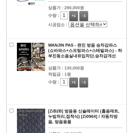
상품가 :
290,000원
수량 :
+1
-1
시공업소 :
WANJIN PAS - 완진 방음 승차감파스
(쇼바파스+스프링파스+스테빌파스) - 하
부진동소음실내유입차단,승차감개선
상품가 :
130,000원
적립금 :
1원
수량 :
+1
-1
[ZiB2B] 방음용 신슐레이터 (흡음매트,
누빔처리,접착식) [Zi0964] / 자동차방
음, 방음용품