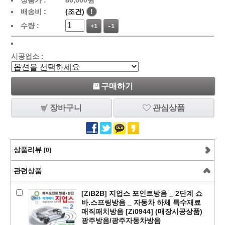
상품가 :
80,000
원
배송비 :
(조건)
!
수량 :
+1
-1
시공업소 :
구매하기
장바구니
관심상품
상품리뷰
[0]
관련상품
[ZiB2B] 지업스 포인트방음 _ 2단계 쇼
바.스프링방음 _ 자동차 하체 특수재료
매직패치방음 [Zi0944] (매장시공상품)
광주방음/광주자동차방음