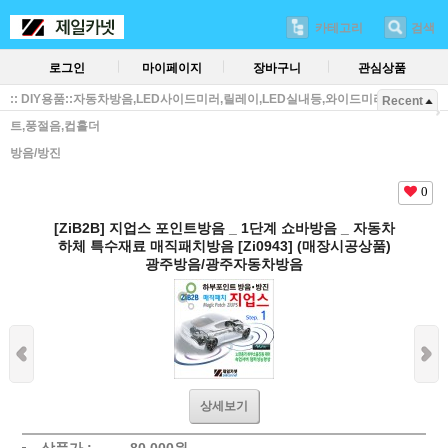
카테고리
검색
로그인
마이페이지
장바구니
관심상품
:: DIY용품::자동차방음,LED사이드미러,릴레이,LED실내등,와이드미러,방진매
Recent
트,풍절음,컵홀더
방음/방진
0
[ZiB2B] 지업스 포인트방음 _ 1단계 쇼바방음 _ 자동차
하체 특수재료 매직패치방음 [Zi0943] (매장시공상품)
광주방음/광주자동차방음
상세보기