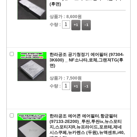
(후면)
상품가 :
8,600원
수량 :
+1
-1
한라공조 공기청정기 에어필터 (97304-
3K600) _ NF소나타,로체,그랜져TG(후
면)
상품가 :
7,500원
수량 :
+1
-1
한라공조 에어콘 에어필터.항균필터
(97133-2E200)_투싼,투싼ix,뉴스포티
지,스포티지R,뉴프라이드,포르테,제네
시스쿠페,뉴카렌스 (두원),뉴액센트,i40,