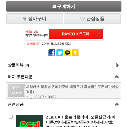
구매하기
장바구니
관심상품
[ 결제혜택 ]
포인트 결제시 1% 적립!
상품리뷰
[0]
터치 쿠폰다운
제일카넷 회원님 온라인구매.매장구매 특별할인쿠폰 (5만이상
10%
적용)
기간 : 08/07 ~ 08/12
관련상품
ZEiLCAR 울트라클리너_오존살균기(에
어콘.히터세균박멸/곰팡이냄새제거/호