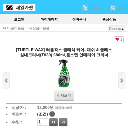
카테고리
검색
로그인
마이페이지
장바구니
관심상품
유지.관리용품
내장관리용품
Recent
1
[TURTLE WAX] 터틀왁스 클래식 케어- 대쉬 & 글래스
실내크리너(T930) 680ml,원스텝 인테리어 크리너
상세보기
상품가 :
12,000
원
적립금:90원
배송비 :
(조건)
!
수량 :
+1
-1