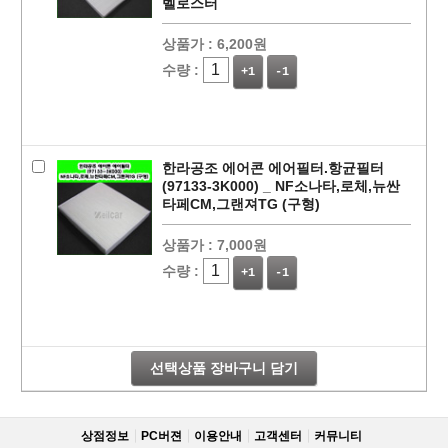
벨로스터
상품가 :
6,200원
수량 :
+1
-1
한라공조 에어콘 에어필터.항균필터
(97133-3K000) _ NF소나타,로체,뉴싼
타페CM,그랜져TG (구형)
상품가 :
7,000원
페이코 라이
구매
수량 :
+1
-1
선택상품 장바구니 담기
상점정보
PC버젼
이용안내
고객센터
커뮤니티