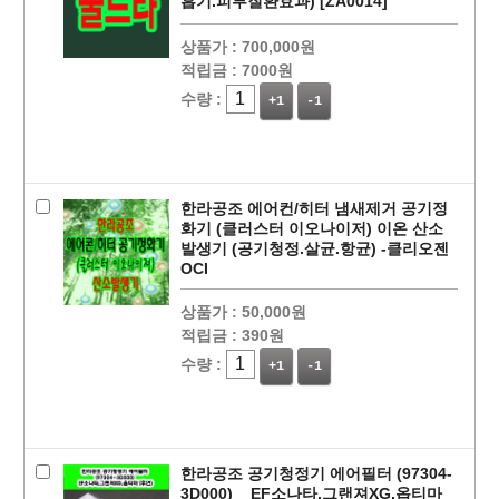
흡기.피부질환효과) [ZA0014]
상품가 :
700,000원
적립금 :
7000원
수량 :
+1
-1
페이코 ID로
PAYCO 바로
한라공조 에어컨/히터 냄새제거 공기정
화기 (클러스터 이오나이저) 이온 산소
발생기 (공기청정.살균.항균) -클리오젠
OCI
상품가 :
50,000원
적립금 :
390원
수량 :
+1
-1
한라공조 공기청정기 에어필터 (97304-
3D000) _ EF소나타,그랜져XG,옵티마