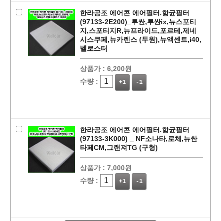
한라공조 에어콘 에어필터.항균필터
(97133-2E200)_투싼,투싼ix,뉴스포티
지,스포티지R,뉴프라이드,포르테,제네
시스쿠페,뉴카렌스 (두원),뉴액센트,i40,
벨로스터
상품가 :
6,200원
수량 :
+1
-1
한라공조 에어콘 에어필터.항균필터
(97133-3K000) _ NF소나타,로체,뉴싼
타페CM,그랜져TG (구형)
상품가 :
7,000원
페이코 라이
구매
수량 :
+1
-1