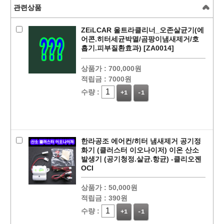
관련상품
ZEiLCAR 울트라클리너_오존살균기(에
어콘.히터세균박멸/곰팡이냄새제거/호
흡기.피부질환효과) [ZA0014]
상품가 :
700,000원
적립금 :
7000원
수량 :
+1
-1
페이코 ID로
PAYCO 바로
한라공조 에어컨/히터 냄새제거 공기정
화기 (클러스터 이오나이저) 이온 산소
발생기 (공기청정.살균.항균) -클리오젠
OCI
상품가 :
50,000원
적립금 :
390원
수량 :
+1
-1