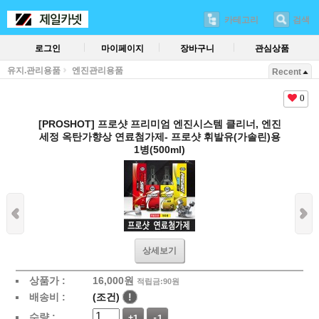
카테고리
검색
로그인
마이페이지
장바구니
관심상품
유지.관리용품
엔진관리용품
Recent
0
[PROSHOT] 프로샷 프리미엄 엔진시스템 클리너, 엔진
세정 옥탄가향상 연료첨가제- 프로샷 휘발유(가솔린)용
1병(500ml)
상세보기
상품가 :
16,000
원
적립금:90원
배송비 :
(조건)
!
수량 :
+1
-1