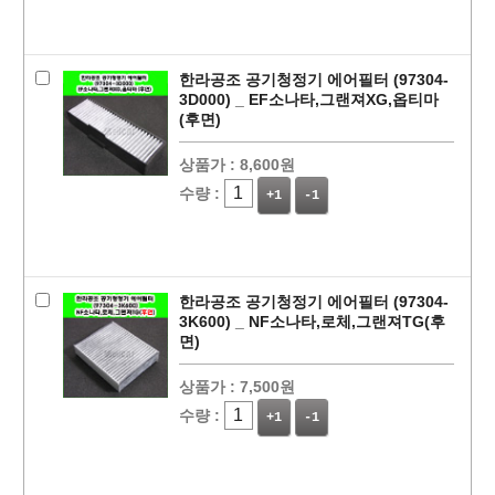
한라공조 공기청정기 에어필터 (97304-
3D000) _ EF소나타,그랜져XG,옵티마
(후면)
상품가 :
8,600원
수량 :
+1
-1
한라공조 공기청정기 에어필터 (97304-
3K600) _ NF소나타,로체,그랜져TG(후
면)
상품가 :
7,500원
수량 :
+1
-1