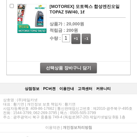
[MOTOREX] 모토렉스 합성엔진오일
TOPAZ 5W/40, 1ℓ
상품가 :
20,000원
적립금 :
200원
수량 :
+1
-1
선택상품 장바구니 담기
상점정보
PC버젼
이용안내
고객센터
커뮤니티
상호명 : (주)제일카넷
대표 : 황기연 | 개인정보 보호 책임자 : 황기연
사업자등록번호 :409-86-17662 | 통신판매업신고번호 : 제2010-광주북구-495호
전화 : 1544-3799, 062-269-3795 | 팩스 : 0505-505-3799
주소 : 광주광역시 북구 중흥동 749-4 (독립로367-20) 제일카넷빌딩 B동 1층
이용약관
|
개인정보처리방침