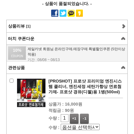
- 상품이 품절되었습니다. -
상품리뷰
[1]
터치 쿠폰다운
제일카넷 회원님 온라인구매.매장구매 특별할인쿠폰 (5만이상
10%
적용)
기간 : 08/08 ~ 08/13
관련상품
[PROSHOT] 프로샷 프리미엄 엔진시스
템 클리너, 엔진세정 세탄가향상 연료첨
가제- 프로샷 경유(디젤)용 1병(500ml)
상품가 :
16,000원
적립금 :
90원
수량 :
+1
-1
수량 :