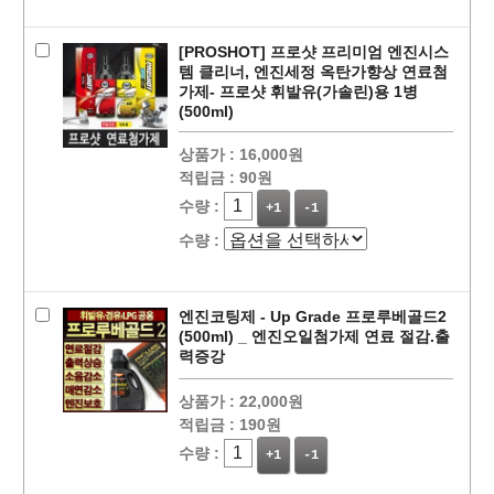
[PROSHOT] 프로샷 프리미엄 엔진시스
템 클리너, 엔진세정 옥탄가향상 연료첨
가제- 프로샷 휘발유(가솔린)용 1병
(500ml)
상품가 :
16,000원
적립금 :
90원
수량 :
+1
-1
수량 :
엔진코팅제 - Up Grade 프로루베골드2
(500ml) _ 엔진오일첨가제 연료 절감.출
력증강
상품가 :
22,000원
적립금 :
190원
수량 :
+1
-1