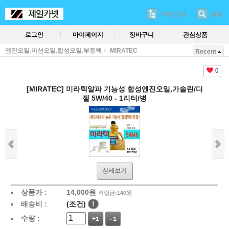
카테고리
검색
로그인
마이페이지
장바구니
관심상품
엔진오일.미션오일.합성오일.부동액
MIRATEC
Recent
0
[MIRATEC] 미라텍알파 기능성 합성엔진오일,가솔린/디
젤 5W/40 - 1리터/병
상세보기
상품가 :
14,000
원
적립금:140원
배송비 :
(조건)
!
수량 :
+1
-1