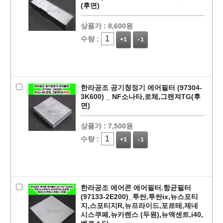
(후면)
상품가 :
8,600원
수량 :
+1
-1
한라공조 공기청정기 에어필터 (97304-
3K600) _ NF소나타,로체,그랜져TG(후
면)
상품가 :
7,500원
수량 :
+1
-1
한라공조 에어콘 에어필터.항균필터
(97133-2E200)_투싼,투싼ix,뉴스포티
지,스포티지R,뉴프라이드,포르테,제네
시스쿠페,뉴카렌스 (두원),뉴액센트,i40,