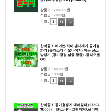
상품가 :
700,000원
적립금 :
7000원
수량 :
+1
-1
페이코 ID로
PAYCO 바로
한라공조 에어컨/히터 냄새제거 공기정
화기 (클러스터 이오나이저) 이온 산소
발생기 (공기청정.살균.항균) -클리오젠
OCI
상품가 :
50,000원
적립금 :
390원
수량 :
+1
-1
한라공조 공기청정기 에어필터 (97304-
3D000) _ EF소나타,그랜져XG,옵티마