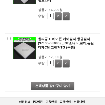
벨로스터
상품가 :
6,200원
수량 :
+1
-1
한라공조 에어콘 에어필터.항균필터
(97133-3K000) _ NF소나타,로체,뉴싼
타페CM,그랜져TG (구형)
상품가 :
7,000원
페이코 라이
구매
수량 :
+1
-1
선택상품 장바구니 담기
상점정보
PC버젼
이용안내
고객센터
커뮤니티