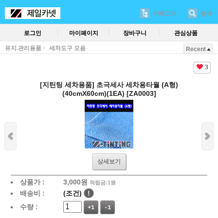
카테고리
검색
로그인
마이페이지
장바구니
관심상품
유지.관리용품
세차도구 모음
Recent
3
[지틴팅 세차용품] 초극세사 세차용타월 (A형)
(40cmX60cm)(1EA) [ZA0003]
상세보기
상품가 :
3,000
원
적립금:1원
배송비 :
(조건)
!
수량 :
+1
-1