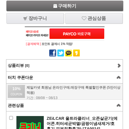
구매하기
장바구니
관심상품
[ 결제혜택 ]
포인트 결제시 1% 적립!
상품리뷰
[0]
터치 쿠폰다운
제일카넷 회원님 온라인구매.매장구매 특별할인쿠폰 (5만이상
10%
적용)
기간 : 08/08 ~ 08/13
관련상품
ZEiLCAR 울트라클리너_오존살균기(에
어콘.히터세균박멸/곰팡이냄새제거/호
흡기.피부질환효과) [ZA0014]