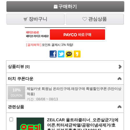
구매하기
장바구니
관심상품
[ 결제혜택 ]
포인트 결제시 1% 적립!
상품리뷰
[0]
터치 쿠폰다운
제일카넷 회원님 온라인구매.매장구매 특별할인쿠폰 (5만이상
10%
적용)
기간 : 08/08 ~ 08/13
관련상품
ZEiLCAR 울트라클리너_오존살균기(에
어콘.히터세균박멸/곰팡이냄새제거/호