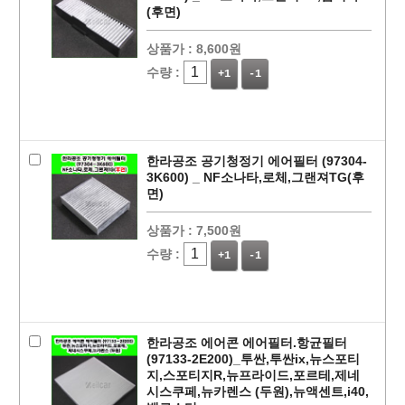
(후면)
상품가 :
8,600원
수량 :
+1
-1
한라공조 공기청정기 에어필터 (97304-
3K600) _ NF소나타,로체,그랜져TG(후
면)
상품가 :
7,500원
수량 :
+1
-1
한라공조 에어콘 에어필터.항균필터
(97133-2E200)_투싼,투싼ix,뉴스포티
지,스포티지R,뉴프라이드,포르테,제네
시스쿠페,뉴카렌스 (두원),뉴액센트,i40,