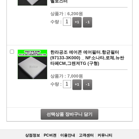
벨로스터
상품가 :
6,200원
수량 :
+1
-1
한라공조 에어콘 에어필터.항균필터
(97133-3K000) _ NF소나타,로체,뉴싼
타페CM,그랜져TG (구형)
상품가 :
7,000원
페이코 라이
구매
수량 :
+1
-1
선택상품 장바구니 담기
상점정보
PC버젼
이용안내
고객센터
커뮤니티