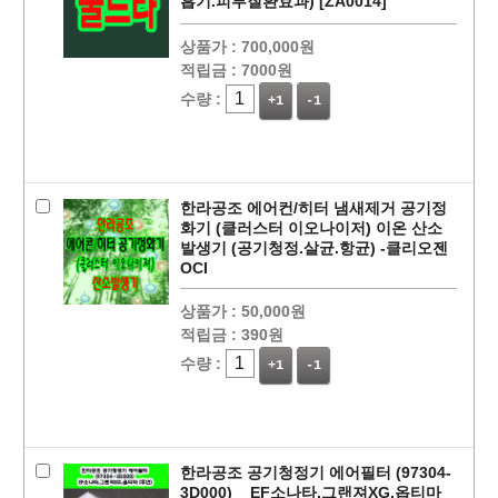
흡기.피부질환효과) [ZA0014]
상품가 :
700,000원
적립금 :
7000원
수량 :
+1
-1
페이코 ID로
PAYCO 바로
한라공조 에어컨/히터 냄새제거 공기정
화기 (클러스터 이오나이저) 이온 산소
발생기 (공기청정.살균.항균) -클리오젠
OCI
상품가 :
50,000원
적립금 :
390원
수량 :
+1
-1
한라공조 공기청정기 에어필터 (97304-
3D000) _ EF소나타,그랜져XG,옵티마