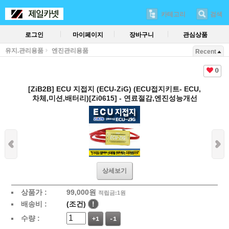
카테고리
검색
로그인
마이페이지
장바구니
관심상품
유지.관리용품
엔진관리용품
Recent
0
[ZiB2B] ECU 지접지 (ECU-ZiG) (ECU접지키트- ECU,
차체,미션,배터리)[Zi0615] - 연료절감,엔진성능개선
상세보기
상품가 :
99,000
원
적립금:1원
배송비 :
(조건)
!
수량 :
+1
-1