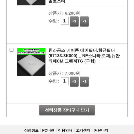
벨로스터
상품가 :
6,200원
수량 :
+1
-1
한라공조 에어콘 에어필터.항균필터
(97133-3K000) _ NF소나타,로체,뉴싼
타페CM,그랜져TG (구형)
상품가 :
7,000원
페이코 라이
구매
수량 :
+1
-1
선택상품 장바구니 담기
상점정보
PC버젼
이용안내
고객센터
커뮤니티