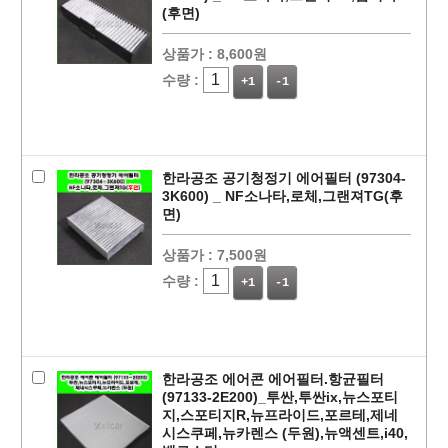
(후면)
상품가 :
8,600원
수량 :
+1
-1
한라공조 공기청정기 에어필터 (97304-
3K600) _ NF소나타,로체,그랜져TG(후
면)
상품가 :
7,500원
수량 :
+1
-1
한라공조 에어콘 에어필터.항균필터
(97133-2E200)_투싼,투싼ix,뉴스포티
지,스포티지R,뉴프라이드,포르테,제네
시스쿠페,뉴카렌스 (두원),뉴액센트,i40,