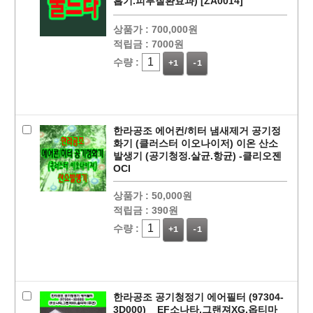
흡기.피부질환효과) [ZA0014]
상품가 :
700,000원
적립금 :
7000원
수량 :
+1
-1
페이코 ID로
PAYCO 바로
한라공조 에어컨/히터 냄새제거 공기정
화기 (클러스터 이오나이저) 이온 산소
발생기 (공기청정.살균.항균) -클리오젠
OCI
상품가 :
50,000원
적립금 :
390원
수량 :
+1
-1
한라공조 공기청정기 에어필터 (97304-
3D000) _ EF소나타,그랜져XG,옵티마