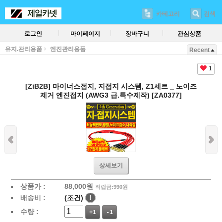
카테고리
검색
로그인
마이페이지
장바구니
관심상품
유지.관리용품
엔진관리용품
Recent
1
[ZiB2B] 마이너스접지, 지접지 시스템, Z1세트 _ 노이즈
제거 엔진접지 (AWG3 급.특수제작) [ZA0377]
상세보기
상품가 :
88,000
원
적립금:990원
배송비 :
(조건)
!
수량 :
+1
-1