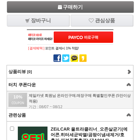
구매하기
장바구니
관심상품
[ 결제혜택 ]
포인트 결제시 1% 적립!
상품리뷰
[0]
터치 쿠폰다운
제일카넷 회원님 온라인구매.매장구매 특별할인쿠폰 (5만이상
10%
적용)
기간 : 08/07 ~ 08/12
관련상품
ZEiLCAR 울트라클리너_오존살균기(에
어콘.히터세균박멸/곰팡이냄새제거/호