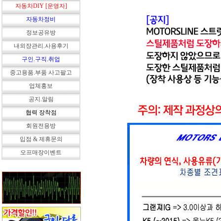
자동차DIY [운영자]
자동차정비
정보공유방
내외장관리.사용후기
구인.구직.취업
중고용품.부품 사고팔고
업체홍보
공지.알림
협력 장착점
회원전용방
입점 & 제휴문의
오프매장이벤트