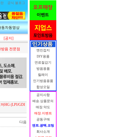
림란
공식 블로그
자동차동영상
[공지]
방음 전문점
엔진접지
DIY용품
연료절감기
방음용품
릴레이
인기방음용품
합성오일
공지사항
배송.상품문의
G (LPI/GDI
매장.약도
매장.이벤트
공동구매
다음
덴트.광택.코팅
회사소개