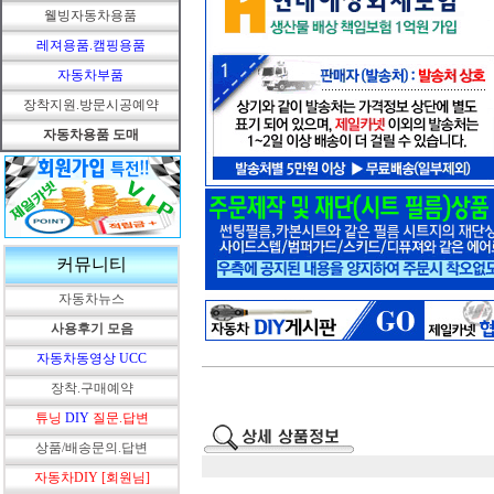
웰빙자동차용품
레져용품.캠핑용품
자동차부품
장착지원.방문시공예약
자동차용품 도매
커뮤니티
자동차뉴스
사용후기 모음
자동차동영상 UCC
장착.구매예약
튜닝
DIY
질문.답변
상품/배송문의.답변
자동차DIY [회원님]