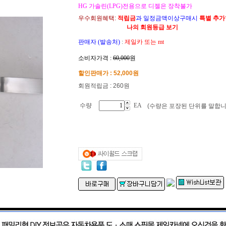
HG 가솔린(LPG)전용으로 디젤은 장착불가
우수회원혜택:
적립금
과 일정금액이상구매시
특별 추
나의 회원등급 보기
판매자 (발송처)
:
제일카 또는 mt
소비자가격 :
60,000
원
할인판매가 :
52,000
원
회원적립금 : 260원
수량
EA
(수량은 포장된 단위를 말합니