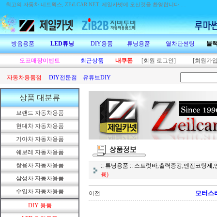
최고의 자동차 네트웍스, ZEiLCAR.NET.
제일카넷에 오신것을 환영합니다.....
방음용품
LED튜닝
DIY용품
튜닝용품
열차단썬팅
블
오프매장이벤트
최근상품
내쿠폰
[회원 로그인]
[회원가입
자동차용품점
DIY전문점
유튜브DIY
상품 대분류
브랜드 자동차용품
현대차 자동차용품
기아차 자동차용품
쉐보레 자동차용품
쌍용차 자동차용품
:: 튜닝용품 :: 스트럿바,출력증강,엔진코팅
용)
삼성차 자동차용품
수입차 자동차용품
모터스라
이전
DIY 용품