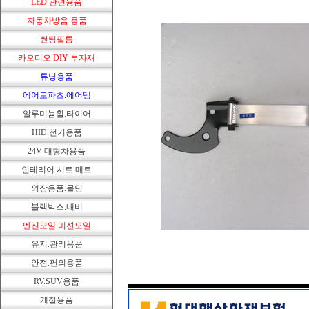
LED 관련용품
자동차방음 용품
썬팅필름
카오디오 DIY 부자재
튜닝용품
에어로파츠.에어댐
알루미늄휠.타이어
HID.전기용품
24V 대형차용품
인테리어.시트.매트
외장용품.몰딩
블랙박스.내비
엔진오일.미션오일
유지.관리용품
안전.편의용품
RV.SUV용품
계절용품