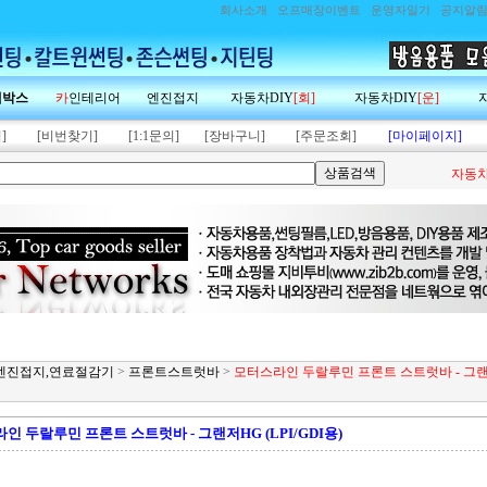
회사소개
오프매장이벤트
운영자일기
공지알
랙박스
카
인테리어
엔진접지
자동차DIY
[회]
자동차DIY
[운]
]
[비번찾기]
[1:1문의]
[장바구니]
[주문조회]
[마이페이지]
자동차
제,엔진접지,연료절감기
>
프론트스트럿바
>
모터스라인 두랄루민 프론트 스트럿바 - 그랜저H
인 두랄루민 프론트 스트럿바 - 그랜저HG (LPI/GDI용)