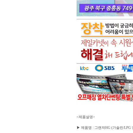
<제품설명>
▶ 제품명 : 그랜져HG (가솔린/LPG