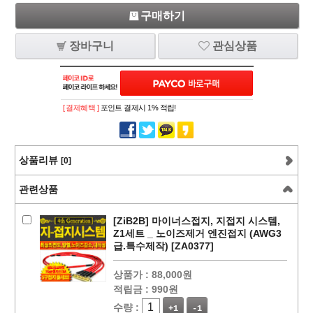
구매하기
장바구니
관심상품
[ 결제혜택 ]
포인트 결제시 1% 적립!
상품리뷰
[0]
관련상품
[ZiB2B] 마이너스접지, 지접지 시스템,
Z1세트 _ 노이즈제거 엔진접지 (AWG3
급.특수제작) [ZA0377]
상품가 :
88,000원
적립금 :
990원
수량 :
+1
-1