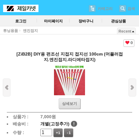
카테고리
검색
로그인
마이페이지
장바구니
관심상품
튜닝용품
엔진접지
Recent
0
[ZiB2B] DIY용 편조선 지접지 접지선 100cm (머플러접
지.엔진접지.라디에타접지)
상세보기
상품가 :
7,000
원
배송비 :
개별(고정추가)
!
수량 :
+1
-1