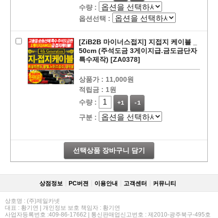
수량 :
옵션선택 :
[ZiB2B 마이너스접지] 지접지 케이블 _
50cm (주석도금 3게이지급.금도금단자
특수제작) [ZA0378]
상품가 :
11,000원
적립금 :
1원
수량 :
+1
-1
구분 :
페이코 라이
구매
선택상품 장바구니 담기
상점정보
PC버젼
이용안내
고객센터
커뮤니티
상호명 : (주)제일카넷
대표 : 황기연 | 개인정보 보호 책임자 : 황기연
사업자등록번호 :409-86-17662 | 통신판매업신고번호 : 제2010-광주북구-495호