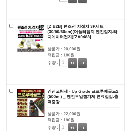
[ZiB2B] 편조선 지접지 3P세트
(30/50/60cm)(머플러접지.엔진접지.라
디에이터접지)[ZA0483]
페이코 ID로
PAYCO 바로
상품가 :
20,000원
적립금 :
180원
수량 :
+1
-1
엔진코팅제 - Up Grade 프로루베골드2
(500ml) _ 엔진오일첨가제 연료절감.출
력증강
상품가 :
22,000원
적립금 :
190원
수량 :
+1
-1