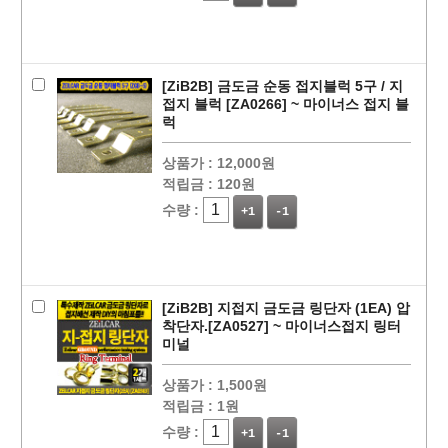
[ZiB2B] 금도금 순동 접지블럭 5구 / 지
접지 블럭 [ZA0266] ~ 마이너스 접지 블
럭
상품가 :
12,000원
적립금 :
120원
수량 :
+1
-1
[ZiB2B] 지접지 금도금 링단자 (1EA) 압
착단자.[ZA0527] ~ 마이너스접지 링터
미널
상품가 :
1,500원
적립금 :
1원
수량 :
+1
-1