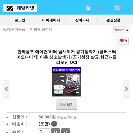
카테고리
검색
로그인
마이페이지
장바구니
관심상품
유지.관리용품
방향제.청정제
Recent
9
한라공조 에어컨/히터 냄새제거 공기정화기 (클러스터
이오나이저) 이온 산소발생기 (공기청정.살균.항균) -클
리오젠 OCI
상세보기
상품가 :
50,000
원
적립금:390원
배송비 :
(조건)
!
수량 :
+1
-1