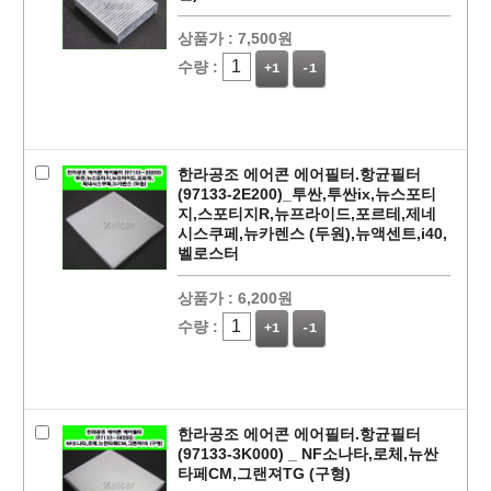
상품가 :
7,500원
수량 :
+1
-1
한라공조 에어콘 에어필터.항균필터
(97133-2E200)_투싼,투싼ix,뉴스포티
지,스포티지R,뉴프라이드,포르테,제네
시스쿠페,뉴카렌스 (두원),뉴액센트,i40,
벨로스터
상품가 :
6,200원
수량 :
+1
-1
한라공조 에어콘 에어필터.항균필터
(97133-3K000) _ NF소나타,로체,뉴싼
타페CM,그랜져TG (구형)