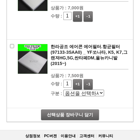
상품가 :
7,000원
수량 :
+1
-1
한라공조 에어콘 에어필터.항균필터
(97133-3SAA0) _ YF쏘나타, K5, K7,그
랜져HG,5G,싼타페DM,올뉴카니발
(2015~)
상품가 :
7,500원
수량 :
+1
-1
페이코 라이
구매
구분 :
선택상품 장바구니 담기
상점정보
PC버젼
이용안내
고객센터
커뮤니티