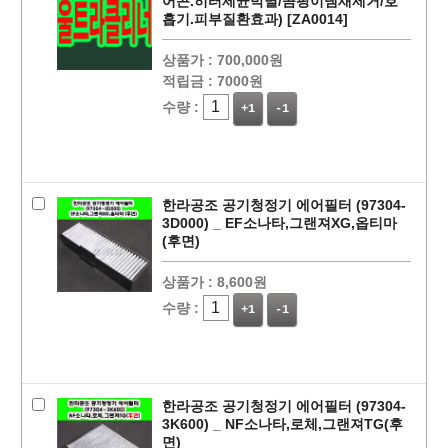
어콘.히터세균박멸/곰팡이냄새제거/호
흡기.피부질환효과) [ZA0014]
상품가 :
700,000원
적립금 :
7000원
수량 :
+1
-1
페이코 ID로
PAYCO 바로
한라공조 공기청정기 에어필터 (97304-
3D000) _ EF소나타,그랜져XG,옵티마
(후면)
상품가 :
8,600원
수량 :
+1
-1
한라공조 공기청정기 에어필터 (97304-
3K600) _ NF소나타,로체,그랜져TG(후
면)